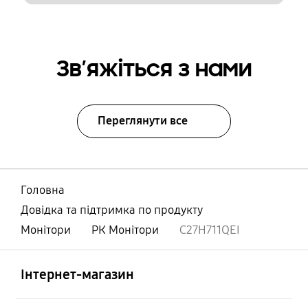
Зв’яжіться з нами
Переглянути все
Головна
Довідка та підтримка по продукту
Монітори
РК Монітори
C27H711QEI
відчинено
Footer Navigation
Інтернет-магазин
відчинено