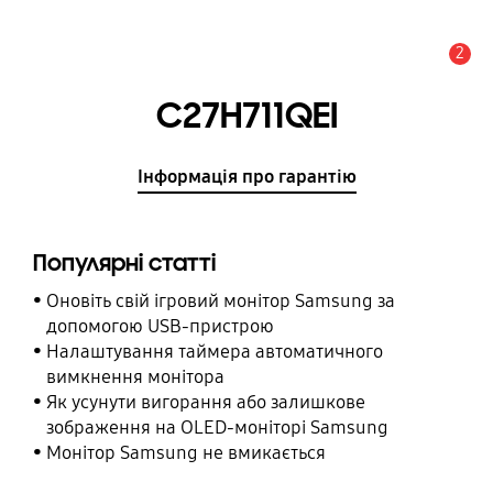
2
Сповіщення
C27H711QEI
Інформація про гарантію
Популярні статті
Оновіть свій ігровий монітор Samsung за
допомогою USB-пристрою
Налаштування таймера автоматичного
вимкнення монітора
Як усунути вигорання або залишкове
зображення на OLED-моніторі Samsung
Монітор Samsung не вмикається