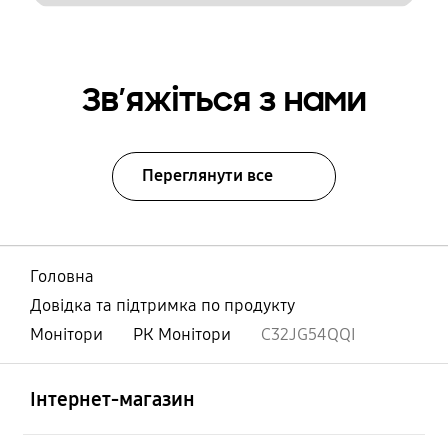
Зв’яжіться з нами
Переглянути все
Головна
Довідка та підтримка по продукту
Монітори
РК Монітори
C32JG54QQI
відчинено
Footer Navigation
Інтернет-магазин
відчинено