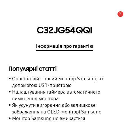
2
Сповіщення
C32JG54QQI
Інформація про гарантію
Популярні статті
Оновіть свій ігровий монітор Samsung за
допомогою USB-пристрою
Налаштування таймера автоматичного
вимкнення монітора
Як усунути вигорання або залишкове
зображення на OLED-моніторі Samsung
Монітор Samsung не вмикається