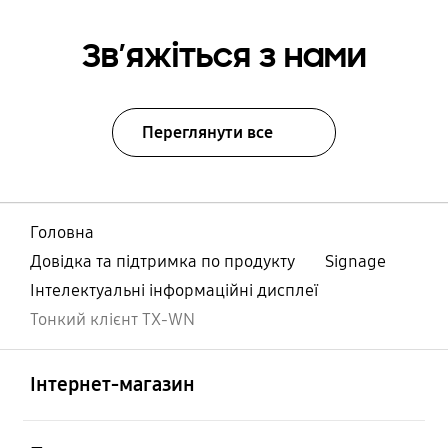
Зв’яжіться з нами
Переглянути все
Головна
Довідка та підтримка по продукту
Signage
Інтелектуальні інформаційні дисплеї
Тонкий клієнт TX-WN
відчинено
Footer Navigation
Інтернет-магазин
відчинено