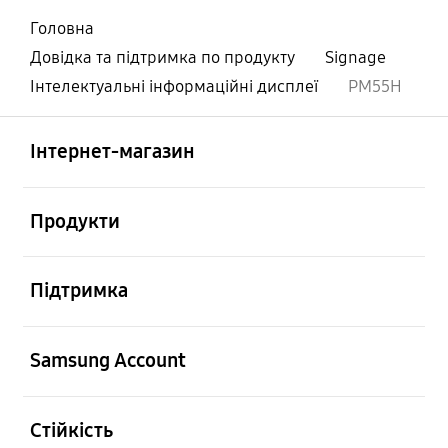
Головна
Довідка та підтримка по продукту
Signage
Інтелектуальні інформаційні дисплеї
PM55H
відчинено
Footer Navigation
Інтернет-магазин
відчинено
Продукти
відчинено
Підтримка
відчинено
Samsung Account
відчинено
Стійкість