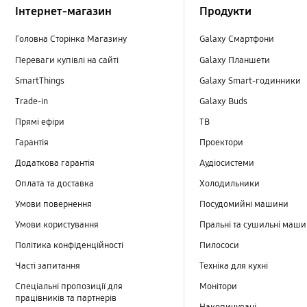
Інтернет-магазин
Продукти
Головна Сторінка Магазину
Galaxy Смартфони
Переваги купівлі на сайті
Galaxy Планшети
SmartThings
Galaxy Smart-годинники
Trade-in
Galaxy Buds
Прямі ефіри
TB
Гарантія
Проектори
Додаткова гарантія
Аудіосистеми
Оплата та доставка
Холодильники
Умови повернення
Посудомийні машини
Умови користування
Пральні та сушильні маш
Політика конфіденційності
Пилососи
Часті запитання
Техніка для кухні
Спеціальні пропозиції для
Монітори
працівників та партнерів