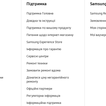
Підтримка
Samsung
Підтримка Головна
Samsung R
Довідка та інструкції
Замовлен
Підтримка по вашому продукту
Моя сторін
Питання щодо інтернет-магазину
Мої вауче
Samsung Experience Store
Інформація про гарантію
Сервісні центри
Ремонт техніки
Замовити ремонт вдома
ини
Дізнатися ціну негарантійного
ремонту
Офіційні партнери
Регуляторна інформація
Інформаційна підтримка