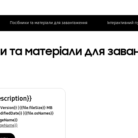
Посібники та матеріали для завантаження
Інтерактивний п
и та матеріали для зав
escription}}
leVersion}}
{{file.fileSize}} MB
odifiedDate}}
{{file.osNames}}
uageName}}
uageName}}