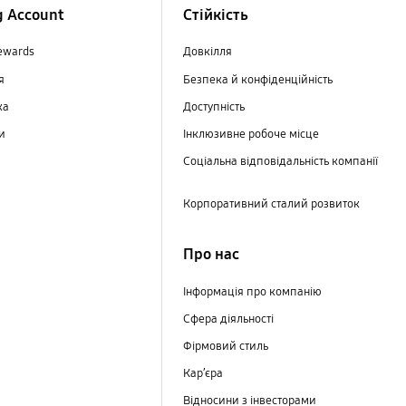
 Account
Стійкість
ewards
Довкілля
ня
Безпека й конфіденційність
ка
Доступність
ри
Інклюзивне робоче місце
Соціальна відповідальність компанії
Корпоративний сталий розвиток
Про нас
Інформація про компанію
Сфера діяльності
Фірмовий стиль
Кар’єра
Відносини з інвесторами