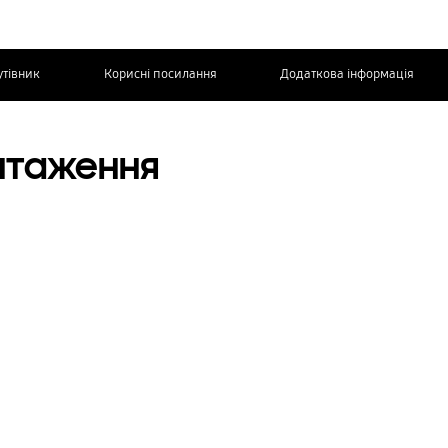
утівник
Корисні посилання
Додаткова інформація
ЗВ’ЯЖІТЬСЯ
З НАМИ
антаження