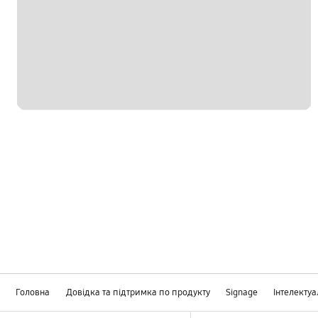
Головна
Довідка та підтримка по продукту
Signage
Інтелектуа
Footer Navigation