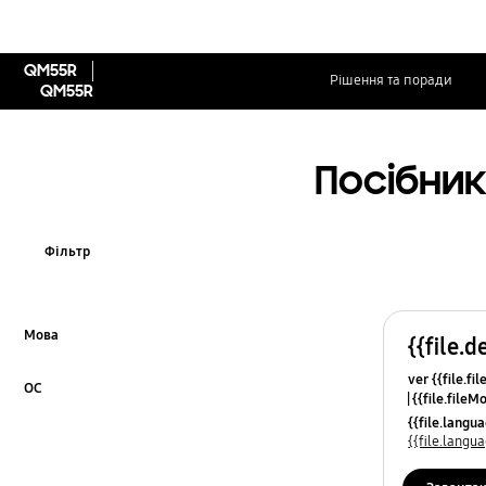
QM55R
Рішення та поради
QM55R
Посібник
Фільтр
Мова
{{file.d
Click to Expand
ver {{file.fi
ОС
{{file.fileM
Click to Expand
{{file.lang
{{file.lang