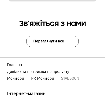
Зв’яжіться з нами
Переглянути все
Головна
Довідка та підтримка по продукту
Монітори
РК Монітори
S19B300N
відчинено
Footer Navigation
Інтернет-магазин
відчинено