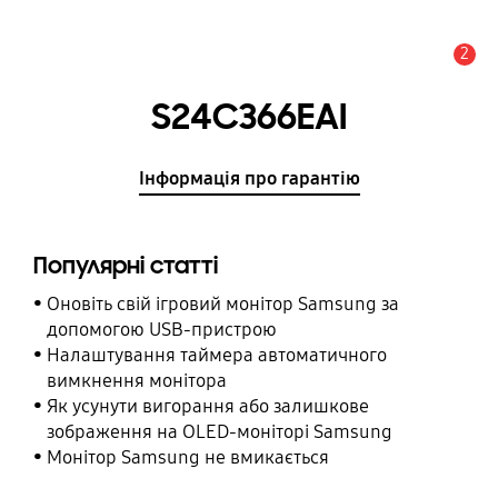
2
Сповіщення
S24C366EAI
Інформація про гарантію
Популярні статті
Оновіть свій ігровий монітор Samsung за
допомогою USB-пристрою
Налаштування таймера автоматичного
вимкнення монітора
Як усунути вигорання або залишкове
зображення на OLED-моніторі Samsung
Монітор Samsung не вмикається