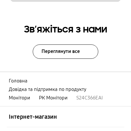
Зв’яжіться з нами
Переглянути все
Головна
Довідка та підтримка по продукту
Монітори
РК Монітори
S24C366EAI
відчинено
Footer Navigation
Інтернет-магазин
відчинено