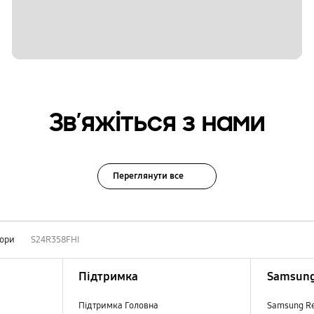
Зв’яжіться з нами
Переглянути все
тори
S24R358FHI
Підтримка
Samsung
Підтримка Головна
Samsung R