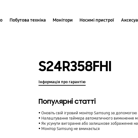
іо
Побутова техніка
Монітори
Носимі пристрої
Аксесу
S24R358FHI
Інформація про гарантію
Популярні статті
Оновіть свій ігровий монітор Samsung за допомого
Налаштування таймера автоматичного вимкнення м
Як усунути вигорання або залишкове зображення на
Монітор Samsung не вмикається