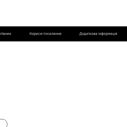
утівник
Корисні посилання
Додаткова інформація
ЗВ’ЯЖІТЬСЯ
З НАМИ