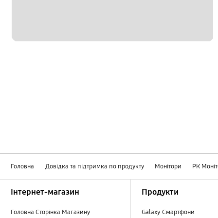
Головна
Довідка та підтримка по продукту
Монітори
РК Моні
Footer Navigation
Інтернет-магазин
Продукти
Головна Сторінка Магазину
Galaxy Смартфони