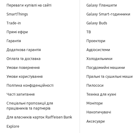
Переваги купівлі на сайті
Galaxy Планшети
SmartThings
Galaxy Smart-годинники
Trade-in
Galaxy Buds
Прямі ефіри
TB
Гарантія
Проектори
Додаткова гарантія
Аудіосистеми
Оплата та доставка
Холодильники
Умови повернення
Посудомийні машини
Умови користування
Пральні та сушильні маш
Політика конфіденційності
Пилососи
Часті запитання
Техніка для кухні
Спеціальні пропозиції для
Монітори
працівників та партнерів
Накопичувачі
Для власників карток Raiffeisen Bank
Аксесуари
Explore