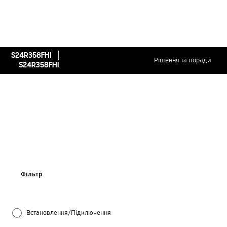
S24R358FHI
Рішення та поради
S24R358FHI
Фільтр
Встановлення/Підключення