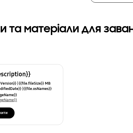
и та матеріали для зав
escription}}
leVersion}}
{{file.fileSize}} MB
odifiedDate}}
{{file.osNames}}
uageName}}
uageName}}
жити