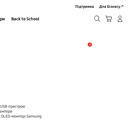
Підтримка
Для Бізнесу
Пошук
Кошик
ари
Back to School
Увійти в акаунт/Зареєструватися
Пошук
2
Сповіщення
ю USB-пристрою
онітора
 OLED-моніторі Samsung