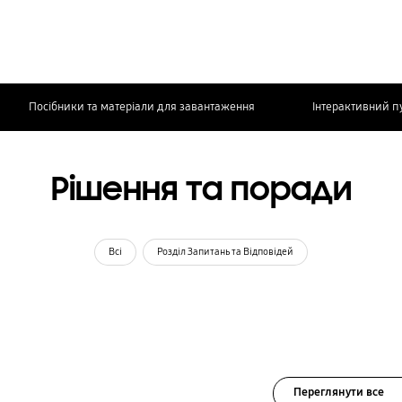
Посібники та матеріали для завантаження
Інтерактивний п
Рішення та поради
Всі
Розділ Запитань та Відповідей
Переглянути все