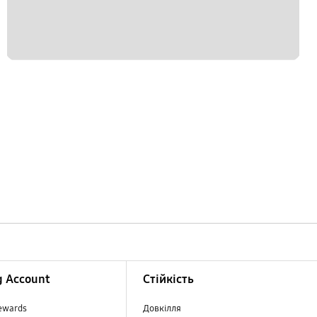
 Account
Стійкість
ewards
Довкілля