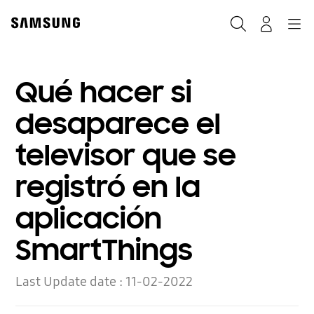
Skip
to
Buscar
Navegación
Log-In
content
Qué hacer si
desaparece el
televisor que se
registró en la
aplicación
SmartThings
Last Update date :
11-02-2022