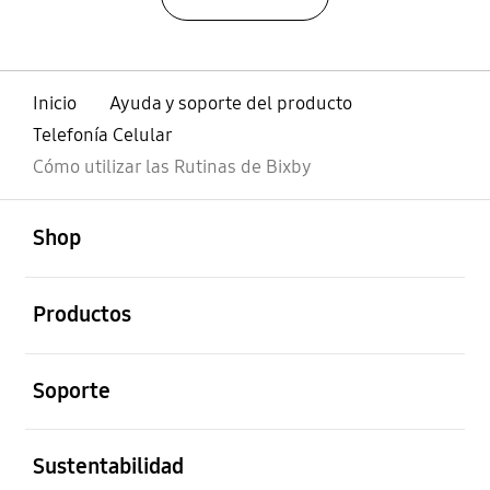
Inicio
Ayuda y soporte del producto
Telefonía Celular
Cómo utilizar las Rutinas de Bixby
abierto
Footer Navigation
Shop
abierto
Productos
abierto
Soporte
abierto
Sustentabilidad