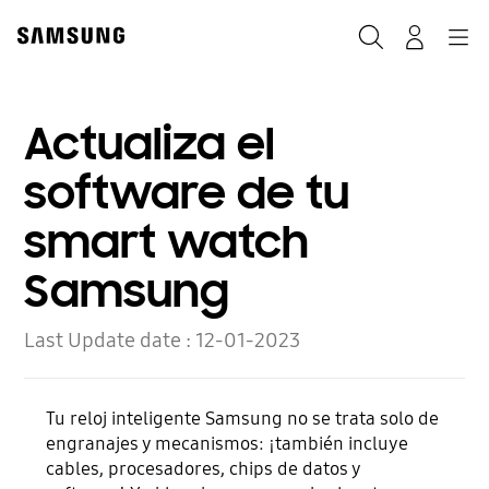
Skip
to
Buscar
Navegación
Log-In
content
Actualiza el
software de tu
smart watch
Samsung
Last Update date :
12-01-2023
Tu reloj inteligente Samsung no se trata solo de
engranajes y mecanismos: ¡también incluye
cables, procesadores, chips de datos y