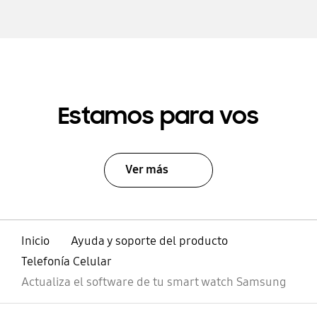
Estamos para vos
Ver más
Inicio
Ayuda y soporte del producto
Telefonía Celular
Actualiza el software de tu smart watch Samsung
abierto
Footer Navigation