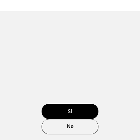
Sí
No