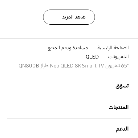
شاهد المزيد
الصفحة الرئيسية
مساعدة ودعم المنتج
التلفزيونات
QLED
"65 تلفزيون Neo QLED 8K Smart TV طراز QN800B
افتح
Footer Navigation
تسوّق
افتح
المنتجات
افتح
الدعم