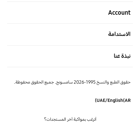
افتح
Account
افتح
الاستدامة
افتح
نبذة عنا
حقوق الطبع والنسخ 1995-2026 سامسونج. جميع الحقوق محفوظة.
UAE/English(AR)
أترغب بمواكبة آخر المستجدات؟