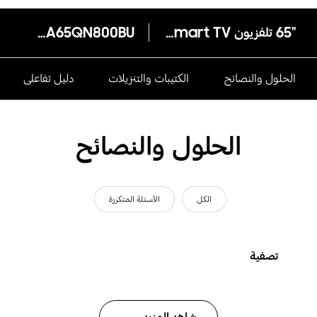
"65 تلفزيون Neo QLED 8K Smart TV طراز QN800B
QA65QN800BU
الحلول والنصائح
الكتيبات والتنزيلات
دليل تفاعلى
الحلول والنصائح
الكل
الأسئلة المتكررة
تصفية