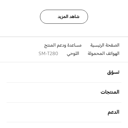
شاهد المزيد
الصفحة الرئيسية
مساعدة ودعم المنتج
الهواتف المحمولة
اللوحي
SM-T280
افتح
Footer Navigation
تسوّق
افتح
المنتجات
افتح
الدعم
افتح