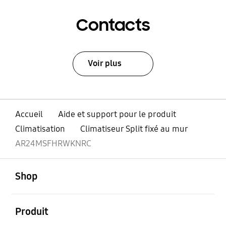
Contacts
Voir plus
Accueil
Aide et support pour le produit
Climatisation
Climatiseur Split fixé au mur
AR24MSFHRWKNRC
ouvert
Footer Navigation
Shop
ouvert
Produit