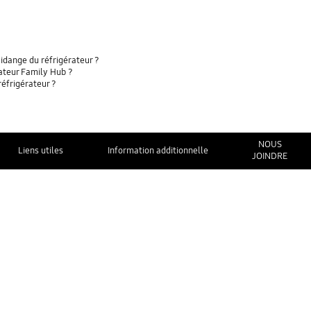
vidange du réfrigérateur ?
ateur Family Hub ?
réfrigérateur ?
NOUS
Liens utiles
Information additionnelle
JOINDRE