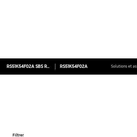
RS51K54F02A SBS Réfrigérateur à double battants avec Distributeur automatique d’eau et de glaçons, 510L
RS51K54F02A
Solutions et a
Filtrer