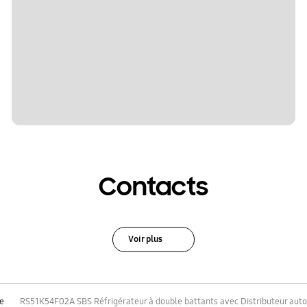
Contacts
Voir plus
te
RS51K54F02A SBS Réfrigérateur à double battants avec Distributeur auto