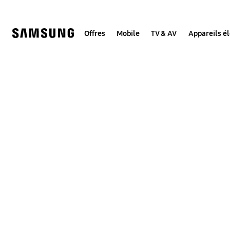
Skip
to
content
Offres
Mobile
TV & AV
Appareils é