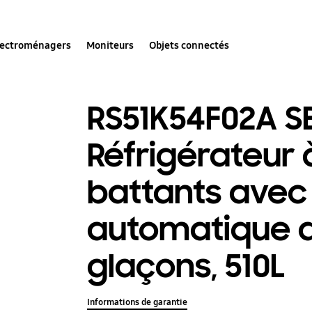
lectroménagers
Moniteurs
Objets connectés
RS51K54F02A S
Réfrigérateur 
battants avec 
automatique d
glaçons, 510L
Informations de garantie