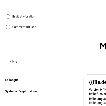
Bruit et vibration
Comment utiliser
Dommages
M
REF_autres
glasson/ eau
Filtre
instalation
porte
La langue
{{file.d
Click to Expand
Version {{fil
temperature
Système d’exploitation
{{file.fileSi
Click to Expand
{{file.osNa
{{file.lang
{{file.lang