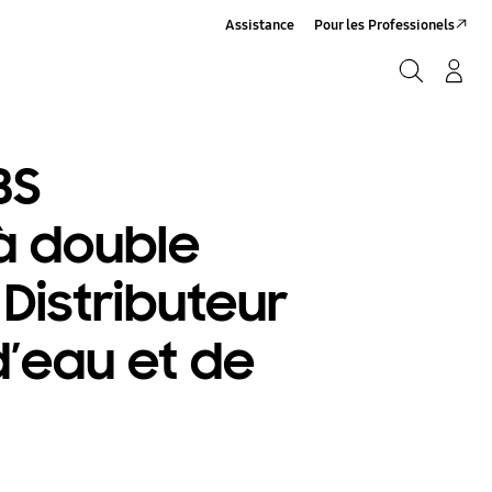
Assistance
Pour les Professionels
Rechercher
Connexion/Sign-Up
Rechercher
BS
à double
Distributeur
’eau et de