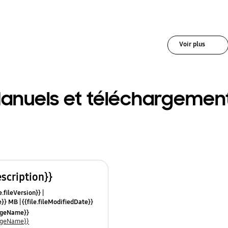
Voir plus
anuels et téléchargemen
escription}}
e.fileVersion}}
ze}} MB
{{file.fileModifiedDate}}
mes}}
uageName}}
uageName}}