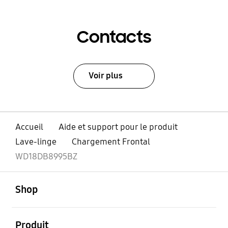
Contacts
Voir plus
Accueil
Aide et support pour le produit
Lave-linge
Chargement Frontal
WD18DB8995BZ
ouvert
Footer Navigation
Shop
ouvert
Produit