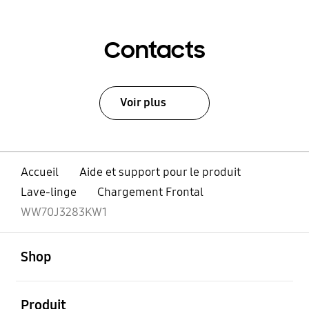
Contacts
Voir plus
Accueil
Aide et support pour le produit
Lave-linge
Chargement Frontal
WW70J3283KW1
ouvert
Footer Navigation
Shop
ouvert
Produit