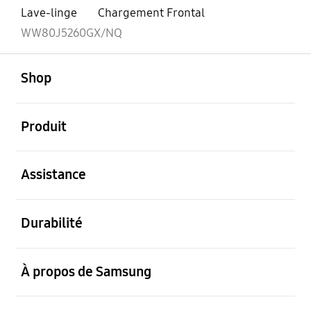
Lave-linge
Chargement Frontal
WW80J5260GX/NQ
ouvert
Footer Navigation
Shop
ouvert
Produit
ouvert
Assistance
ouvert
Durabilité
ouvert
À propos de Samsung