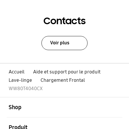
Contacts
Voir plus
Accueil
Aide et support pour le produit
Lave-linge
Chargement Frontal
WW80T4040CX
ouvert
Footer Navigation
Shop
ouvert
Produit