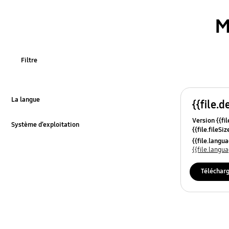
nettoyage
M
utilisation
Filtre
La langue
{{file.d
Click to Expand
Version {{fil
Système d’exploitation
{{file.fileSi
Click to Expand
{{file.osNa
{{file.lang
{{file.lang
Téléchar