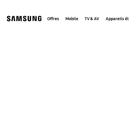
Skip
to
content
Offres
Mobile
TV & AV
Appareils é