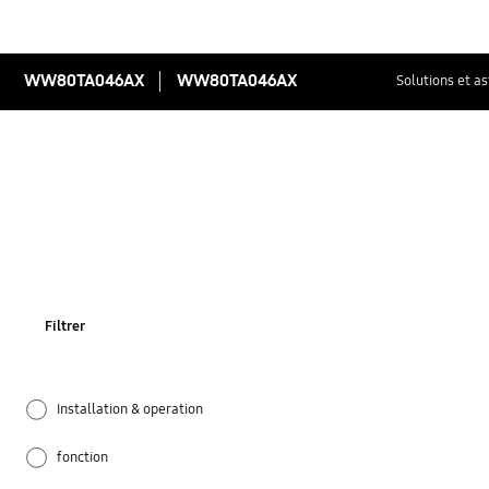
WW80TA046AX
WW80TA046AX
Solutions et a
Filtrer
Installation & operation
fonction