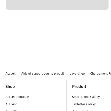
Accueil
Aide et support pour le produit
Lave-linge
Chargement F
Footer Navigation
Shop
Produit
Accueil Boutique
Smartphone Galaxy
AI Living
Tablettes Galaxy