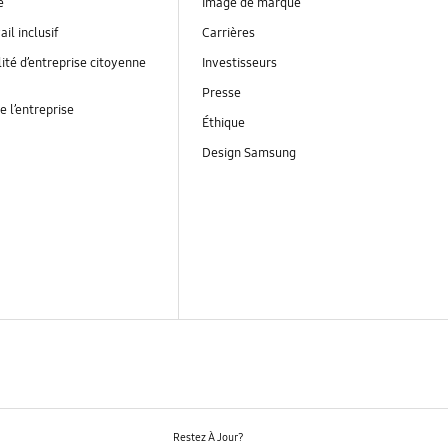
é
Image de marque
ail inclusif
Carrières
ité d’entreprise citoyenne
Investisseurs
Presse
e l’entreprise
Éthique
Design Samsung
Restez À Jour?