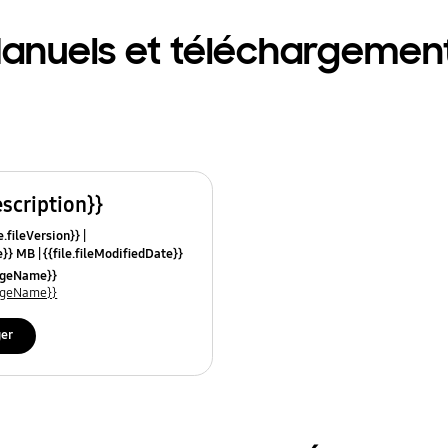
anuels et téléchargemen
escription}}
e.fileVersion}}
ze}} MB
{{file.fileModifiedDate}}
mes}}
uageName}}
uageName}}
ger