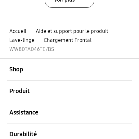
Accueil
Aide et support pour le produit
Lave-linge
Chargement Frontal
WW80TA046TE/BS
ouvert
Footer Navigation
Shop
ouvert
Produit
ouvert
Assistance
ouvert
Durabilité