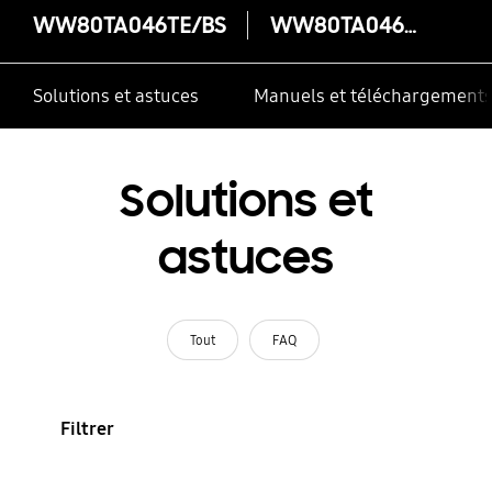
WW80TA046TE/BS
WW80TA046TE/BS
Solutions et astuces
Manuels et téléchargement
Solutions et
astuces
Tout
FAQ
Filtrer