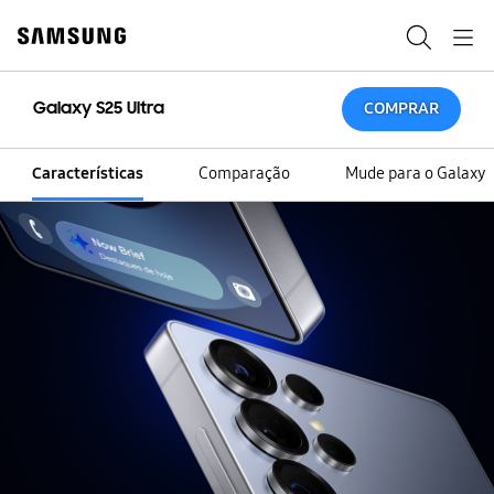
Skip
Skip
to
to
Search
Navigation
content
accessibility
help
Galaxy S25 Ultra
COMPRAR
Características
Comparação
Mude para o Galaxy