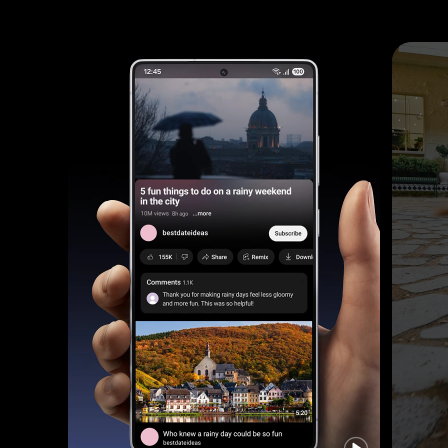
É feito um vídeo de uma mulher e do seu cão no exterior à noite. O cão corre em direcção à mulher e o vídeo é nítido graças à câmera do Galaxy S25 Ultra.
É visto o dispositivo Galaxy S25 Ultra na mão e o YouTube está activo no ecrã principal. É premido longamente o botão lateral para Pedir ao Google Gemini utilizando linguagem natural que liste os locais mencionados num vídeo e que os guarde numa Nota. Irá recorrer a várias aplicações para pesquisar online e depois criar e guardar uma nota.