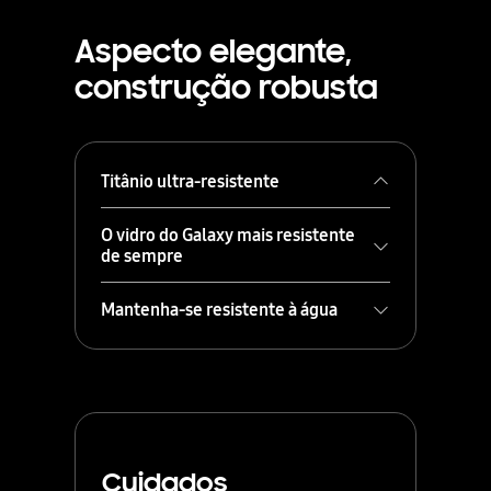
Aspecto elegante,
construção robusta
Titânio ultra-resistente
O vidro do Galaxy mais resistente
de sempre
Mantenha-se resistente à água
Protegido por uma estrutura de
Cuidados
titânio resistente, o seu