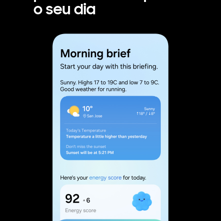
o seu dia
O Now Brief envia resumos personalizados ao longo do dia. O Resumo da manhã inclui actualizações do tempo e do Energy Score, o Resumo do meio-dia inclui sugestões de condução e actualizações de cupões a expirar e o Resumo da noite inclui uma recapitulação do dia com imagens da sua Gallery e os destaques da actividade diária.
Como utilizar o Google Gemini Live na Galaxy S25 Series. Procura estimular a criatividade e manter-se produtivo? Fale com o Google Gemini Live. A seguir, Google Gemini Live. 1. Começar. Um smartphone Galaxy S25 Series está na mão e é visto o ecrã principal. Basta pressionar longamente o botão lateral. Aparece o pop up Google Gemini no ecrã. Toque no ícone Google Gemini Live. Discuta projectos, ideias e mais! Pode até escolher uma fotografia e conversar sobre ela. A seguir, Gemini Live. 2. Conversar sobre imagens. Toque no ícone mais no pop up Google Gemini e depois toque no ícone Gallery. É vista uma pré-visualização da Gallery na parte inferior do ecrã. Escolha apenas uma fotografia. Pressione Talk Live about this. É enviada uma fotografia sobre mutações genéticas para o Gemini Live. E está tudo pronto para começar a conversar! O utilizador pergunta “Podes ajudar-me a estudar isto?” e o Gemini Live responde com “Tenho todo o gosto. Vamos começar. O que são mutações?” “Não sei. Podes explicar-me de uma forma simples?” “Sem problema” Imagine que as instruções do seu corpo estão guardadas neste livro de receitas gigante chamado ADN. As mutações são como erros ortográficos nesse livro de receitas.” “Boa! O que provoca as mutações?” A seguir, Google Gemini Live. 3. Revisitar Conversa. Acabou a sua conversa? Basta pressionar o botão Terminar. Pode rever a conversa em formato de texto a qualquer momento. A conversa em directo foi guardada como um chat e é vista a ser percorrida. Isenção de responsabilidade: Sequências de vídeo encurtadas e simuladas para fins ilustrativos. A UX/UI real pode ser diferente. Resultados para fins ilustrativos. A funcionalidade Google Gemini Live necessita de ligação à internet e início de sessão na Conta Google. Compatível com determinadas funcionalidades e determinadas contas. Apenas disponível para utilizadores com mais de 18 anos. A precisão dos resultados não é garantida. A disponibilidade do serviço pode variar de acordo com o país, o idioma, o modelo do dispositivo. Funciona em aplicações compatíveis. As funcionalidades podem diferir dependendo da subscrição e os resultados podem variar. Pressione longamente o botão lateral para conversar sempre que quiser. Entre em directo com o Google Gemini. A seguir, quatro smartphone Galaxy S25 Series dispostos juntos numa grelha aparecem a rodar. A luz brilha no meio para representar o logótipo Galaxy AI. O Galaxy S25 Ultra em Azul prateado titânio é visto a partir do ecrã principal, com uma notificação Now Brief que indica, “Ver os destaques de hoje.” O Galaxy S25 plus em Azul-marinho, o Galaxy S25 Ultra em Azul prateado titânio com S Pen e o Galaxy S25 em azul gelado estão todos expostos de trás, com o design de câmera arrojado. Galaxy S25 Series. Isenção de responsabilidade: Vídeo simulado para fins ilustrativos. A UX/UI real pode ser diferente. A disponibilidade de cores pode variar dependendo do país ou da operadora. samsung.com. Logótipo Samsung.