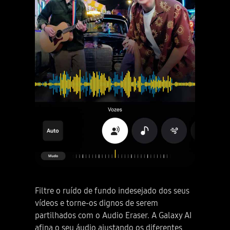
Galaxy AI. Isenção de responsabilidade: pode ser necessário início de sessão na Samsung Account para utilizar determinadas funcionalidades Samsung Ai. A Samsung não faz promessas nem assegura ou garante a precisão, integralidade ou fiabilidade do resultado fornecido pelas funcionalidades de IA. A disponibilidade das funcionalidades Galaxy AI pode variar dependendo da região/país, da versão do OS/One UI, o modelo do dispositivo e da operadora telefónica. As funcionalidades Galaxy AI serão fornecidas gratuitamente até ao final de 2025 em dispositivos Samsung Galaxy suportados. Podem aplicar-se diferentes termos para funcionalidades de AI fornecidas por terceiros. O serviço Galaxy AI pode ser limitado para os menores, em determinadas regiões com restrições de idade sobre utilização de IA. Como utilizar o Now Brief na Galaxy S25 Series. Torne a vida mais fácil com resumos personalizados utilizando o Now Brief. Receba a ajuda que é feita para si com Now Brief. as palavras Now Brief transformam-se no alerta de Resumo da manhã. Quando é pressionado, aparece o dispositivo Galaxy S25 Series. No seu ecrã principal, o Resumo da manhã do Now Brief aparece incluindo o tempo para o dia, o Energy Score mais recente e a agenda de eventos. Isenção de responsabilidade: Vídeo simulado para fins ilustrativos. A UI real pode ser diferente. A funcionalidade Now Brief requer início de sessão na Samsung Account. A disponibilidade do serviço pode variar de acordo com o país, o idioma, o modelo do dispositivo, as aplicações. Algumas funcionalidades podem necessitar de uma ligação à rede. Para verificar o Energy Score, os dados de saúde monitorizados a partir do Samsung Galaxy Watch ou do Samsung Galaxy Ring têm de ser sincronizados com a aplicação Samsung Health. O resultado destina-se apenas para sua referência pessoal e não se destina a fins médicos. Existem três formas simples de aceder ao Now Brief. 1. Configuração. É visto o dispositivo Galaxy S25 Series a partir do ecrã principal. Adicione o Now Brief ao seu ecrã principal na forma de widget para acesso rápido a qualquer momento. também o pode ver no Edge Panel. O botão lateral é pressionado no dispositivo. Ou basta pressionar Now Brief na Now Bar. Vamos começar! Toque em Iniciar Now Brief. Vá a Definições e toque Conteúdo a incluir. Veja os itens que pode incluir aqui. Crie o seu resumo ajustado aos seus interesses específicos com Saúde e bem-estar. Eventos e tarefas, Rotinas ou Momentos. Isenção de responsabilidade: Vídeo simulado para fins ilustrativos. A UI real pode ser diferente. A funcionalidade Now Brief requer início de sessão na Samsung Account. A disponibilidade do serviço pode variar de acordo com o país, o idioma, o modelo do dispositivo, as aplicações. Algumas funcionalidades podem necessitar de ligação à rede. Tudo pronto! Vamos ver como o Now Brief molda o seu dia. A Seguir, 2. Comece o seu dia com um resumo da manhã. Bom dia! O seu Resumo da manhã está aqui. Tempo. Parece que está um dia bonito lá fora! Energy Score. Veja o seu Energy Score sincronizado com os Galaxy Wearables. Isenção de responsabilidade: Vídeo simulado para fins ilustrativos. A UI real pode ser diferente. A funcionalidade Now Brief requer início de sessão na Samsung Account. A disponibilidade do serviço pode variar de acordo com o país, o idioma, o modelo do dispositivo, as aplicações. Algumas funcionalidades podem necessitar de ligação à rede. Para verificar o Energy Score, os dados de saúde monitorizados a partir do Samsung Galaxy Watch ou do Samsung Galaxy Ring têm de ser sincronizados com a aplicação Samsung Health. O resultado destina-se apenas para sua referência pessoal e não se destina a fins médicos. Que grande início de dia! Quer que o Now Brief resuma a sua agenda? A seguir, 3. Receba lembretes da agenda. O dispositivo Galaxy S25 Series é visto a partir do ecrã principal Lembrete. Basta tocar em Agenda e adicionar um evento. É criado um novo evento e guardado na Agenda. O Now Brief mantém-no actualizado durante todo o dia! O evento guardado é agora visto na secção de eventos da agenda do Now Brief. Isenção de responsabilidade: Vídeo simulado para fins ilustrativos. Sequências encurtadas. A UI real pode ser diferente. A funcionalidade Now Brief requer inicio de sessão na Samsung Account. A disponibilidade do serviço pode variar de acordo com o país, o idioma, o modelo do dispositivo, as aplicações. Algumas funcionalidades podem necessitar de ligação à rede. O utilizador tem de consentir com permissões de acesso como fotografias, vídeos, ficheiros de áudio e eventos da agenda. pode não apresentar momentos dependendo da política de exposição. A notificação de eventos da agenda é suportada com aplicações de agenda que utilizem a base de dados de agenda Android e está disponível se a aplicação Samsung Agenda estiver instalada. Para ver o Energy Score, os dados de saúde monitorizados a partir do Samsung Galaxy Watch ou do Samsung Galaxy Ring têm de ser sincronizados com a Aplicação Samsung Health. O resultado destina-se para sua referência pessoal e não se destina a fins médicos. Quer uma forma fácil de preparar a sua rotina de condução? Personalize rotinas facilmente para se adaptarem ao seu estilo único com o Now Brief. Até sabe que utiliza sempre os mapas e que ouve música enquanto conduz. A seguir, 4. Crie rotinas personalizadas de condução. O dispositivo Galaxy S25 Series é visto a partir do ecrã principal e o Resumo do meio-dia está activo. Rotinas. O Now Brief analisa os seus hábitos e sugere a melhor configuração para si! Configura sem esforço a sua rotina utilizando o Now Brief. Se começar a conduzir, abre os Mapas e até liga a música automaticamente! Basta seleccionar Experimentar e a sua rotina será configurada para si. Toque em Experimentar. Toque em Guardar. A rotina de Condução está guardada. Simplifique o seu dia com rotinas automatizadas, personalizadas. Isenção de responsabilidade: Vídeo simulado para fins ilustrativos. A UI real pode ser diferente. A funcionalidade Now brief requer início de sessão na Samsung Account. A disponibilidade do serviço pode variar de acordo com o país, o idioma, o modelo do dispositivo, as aplicações. Algumas funcionalidades podem necessitar de uma ligação à rede. Os Modos e Rotinas têm de ser activados para utilizar o Motor de Dados Pessoais para sugestões de Rotinas baseadas no contexto. O Now Brief também o informa antes de os cupões expirarem! A seguir, 5. Verifique as datas de validade dos cupões. O dispositivo Galaxy S25 Series é visto a partir do ecrã principal. Cupão. Tire uma fotografia do cupão e toque em Adicionar à Samsung Wallet para o guardar. O Now Brief mostra as suas datas de validade dos cupões. Isenção de responsabilidade: Vídeo simulado para fins ilustrativos. Sequências encurtadas. A UI real pode ser diferente. A funcionalidade Now Brief requer início de sessão na Samsung Account. A disponibilidade do serviço pode variar de acordo com o país, o idioma, oi modelo do dispositivo, as aplicações. Algumas funcionalidades podem necessitar de ligação à rede. Notificações para cupões disponíveis apenas para cupões adicionados à Samsung Wallet com data de validade. Modos e Rotinas tem de estar activado para utilizar o Motor de Dados Pessoais para sugestões de Rotinas com base no contexto. Com o Now Brief, nunca mais se vai esquecer de utilizar os seus cupões! E que tal tirar um momento para reflectir sobre o seu dia depois do trabalho? A seguir, 6. Termine o seu dia. O dispositivo Galaxy S25 Series é visto a partir do ecrã principal. Toque em Resumo da noite. A recapitulação do dia de hoje. Recapitulando, foi um dia bem produtivo! O Resumo da noite recolheu e partilhou alguns momentos memoráveis do dia, incluindo fotografias que foram tiradas. A seguir, Actividade diária. Não se esqueça de verificar a actividade diária para ver os seus níveis de actividade! O Now Brief gere o seu dia para si. Espectacular, não? Isenção de responsabilidade: A descrição de fotografias fornecida podem não estar alinhada com a intenção do utilizador. Vídeo simulado para fins ilustrativos. A UI real pode ser diferente. A funcionalidade Now Brief requer início de sessão na Samsung Account. A disponibilidade do serviço pode variar de acordo com o país, o idioma, o modelo do dispositivo, as aplicações. Algumas funcionalidades podem necessitar de ligação à rede. A utilizador tem de consentir com permissões de acesso como fotografias, vídeos, ficheiros de áudio e eventos da agenda. Pode não apresentar momentos dependendo da política de exposição. Tire o melhor partido do seu dia com o Now Brief. O verdadeiro companheiro de IA. Galaxy AI. A seguir, quatro smartphones Galaxy S25 Series dispostos juntos em grelha aparecem a rodar. A luz brilha através do meio para representar o logótipo Galaxy AI. O Galaxy S25 Ultra em Azul prateado titânio é visto a partir do ecrã principal com uma notificação Now Brief que indica, “Ver os destaques de hoje.” O Galaxy S25 plus em Azul-marinho, o Galaxy S25 Ultra em Azul prateado titânio com S Pen, e o Galaxy S25 em Azul gelado estão todos na vista traseira, com o design de câmera arrojado. Galaxy S25 Series. Galaxy AI. Isenção de responsabilidade: Vídeo simulado para fins ilustrativos. A UX/UI real pode ser diferente. A disponibilidade de cores pode variar dependendo do país ou da operadora. samsung.com. Logótipo Samsung.
Filtre o ruído de fundo indesejado dos seus
vídeos e torne-os dignos de serem
partilhados com o Audio Eraser. A Galaxy AI
afina o seu áudio ajustando os diferentes