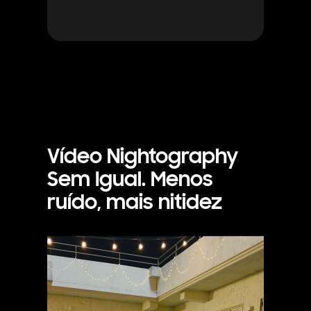
Vídeo Nightography
Sem Igual. Menos
ruído, mais nitidez
É feito um vídeo de uma mulher e do seu cão no exterior à noite. O cão corre em direcção à mulher e o vídeo é nítido graças à câmera do Galaxy S25 Ultra.