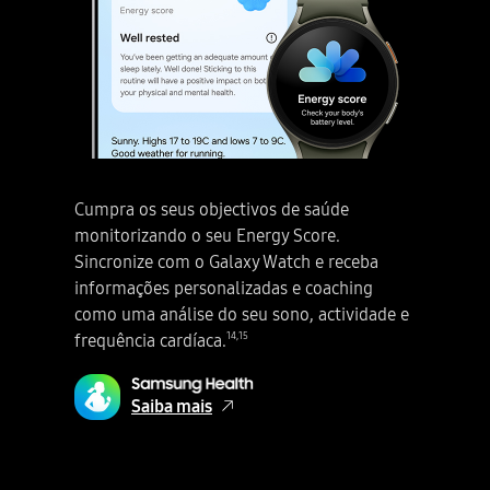
Galaxy AI. Isenção de responsabilidade: pode ser necessário início de sessão na Samsung Account para utilizar determinadas funcionalidades Samsung Ai. A Samsung não faz promessas nem assegura ou garante a precisão, integralidade ou fiabilidade do resultado fornecido pelas funcionalidades de IA. A disponibilidade das funcionalidades Galaxy AI pode variar dependendo da região/país, da versão do OS/One UI, o modelo do dispositivo e da operadora telefónica. As funcionalidades Galaxy AI serão fornecidas gratuitamente até ao final de 2025 em dispositivos Samsung Galaxy suportados. Podem aplicar-se diferentes termos para funcionalidades de AI fornecidas por terceiros. O serviço Galaxy AI pode ser limitado para os menores, em determinadas regiões com restrições de idade sobre utilização de IA. Como utilizar Filtros na Galaxy S25 Series. Tire fotografias espantosas com Filtros unicamente seus. Vamos começar a criar o seu próprio filtro personalizado! A seguir, Filtros. 1. Crie o seu próprio filtro personalizado. É visto o ecrã principal de um dispositivo Galaxy S25 Series. Abra a aplicação Câmera. Uma foto de um sujeito à frente de plantas. Toque no ícone Controlos rápidos. Depois, deslize para a esquerda e pressiona o ícone Filtros e escola Criar filtros. Seleccione uma fotografia que quer utilizar como filtro. Toque em Criar. Seleccione Filtro 3 e dê um nome ao seu filtro. Toque em Terminar para concluir o seu filtro personalizado. isenção de responsabilidade: Os filtros podem não ser gerados se a imagem for demasiado pequena. Vídeo simulado para fins ilustrativos. A UI real pode ser diferente. Tudo pronto! Vamos tirar fotografias fantásticas com o seu próprio filtro! A seguir, Filtros. 2. Tire fotografias com o seu filtro personalizado. Com o filtro que criou, prima sem soltar em Ver original para ver a diferença. Tirada! Dê ao seu retrato um aspecto renovado com filtros diferentes. Crie o seu utilizando fotografias a partir da sua Gallery. Agora tire fotografias com o seu filtro personalizado. Faça com que os vídeos se destaquem com o mesmo filtro. Quer alterar o filtro na sua fotografia? Vamos refinar os detalhes e torná-lo verdadeiramente único. A seguir, Filtros. 3. Ajuste o seu filtro personalizado. A aplicação Gallery está activa no ecrã principal do smartphone Galaxy S25 Series. Toque no ícone Editar e pressione no ícone Filtros. Ajuste-os para corresponderem à sua disposição de forma perfeita. Intensidade, Temperatura da cor, Contraste, Saturação e Ruído da película são ajustados. Personalize os seus filtros com as suas próprias fotografias. Tire e crie as suas próprias fotografias. Um verdadeiro companheiro de IA. Galaxy AI. A seguir, quatro smartphones Galaxy S25 Series dispostos juntos em grelha aparecem a rodar. A luz brilha através do meio para representar o logótipo Galaxy AI. O Galaxy S25 Ultra em Azul prateado titânio é visto a partir do ecrã principal com uma notificação Now Brief que indica, “Ver os destaques de hoje.” O Galaxy S25 plus em Azul-marinho, o Galaxy S25 Ultra em Azul prateado titânio com S Pen, e o Galaxy S25 em Azul gelado estão todos na vista traseira, com o design de câmera arrojado. Galaxy S25 Series. Galaxy AI. Isenção de responsabilidade: Vídeo simulado para fins ilustrativos. A UX/UI real pode ser diferente. A disponibilidade de cores pode variar dependendo do país ou da operadora. samsung.com. Logótipo Samsung.
Cumpra os seus objectivos de saúde
monitorizando o seu Energy Score.
Sincronize com o Galaxy Watch e receba
informações personalizadas e coaching
como uma análise do seu sono, actividade e
14
,
15
frequência cardíaca.
Saiba mais