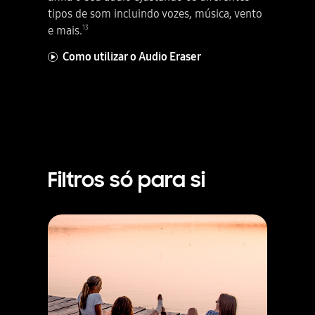
tipos de som incluindo vozes, música, vento
13
e mais.
Como utilizar o Audio Eraser
Circle to Search com Google. Como utilizar o Circle to Search na Galaxy S25 Series. Faça um círculo para pesquisar algo de forma instantânea. Faça um circulo. É feito um circulo à volta do texto. Encontrar. Encontre a canção que está a ser reproduzida sem sair da aplicação. Aparecem ondas sonoras que se transformam em palavras, Ouça, encontre. Saiba mais sobre uma imagem de forma instantânea. A seguir, Circle to Search. 1. Saiba mais sobre uma imagem. O dispositivo Galaxy S25 Series é visto a partir do ecrã principal. Uma aplicação de redes sociais está activa e é vista uma fotografia de chocolate do Dubai. Está curioso sobre uma imagem? Basta pressionar longamente o Botão Home. A barra de pesquisa Google aparece na parte inferior do ecrã principal. Faça um círculo. Encontre. Aparece o pop up de resultados do Google. Deslize para cima nos resultados. Recebe resumos de IA e resultados de pesquisa da web. Isenção de responsabilidade: As imagens são simuladas. Sequência encurtada. A UX/UI real pode variar. Circle to Search é uma marca comercial da Google LLC. Sequências encurtadas e simuladas. Resultados apenas para fins ilustrativos. Disponível em dispositivos seleccionados e é necessária ligação à internet. Funciona em aplicações e superfícies compatíveis. Os resultados podem variar dependendo das correspondências visuais. Verifique a precisão das respostas. Podem aplicar-se restrições de idade/conta. No lançamento apenas é suportado inglês, os idiomas suportados podem mudar ao longo do tempo. Encontrou uma palavra que não reconhece? Basta fazer um círculo à volta ou toque nela. A seguir Circle to Search. 2. Saiba mais sobre o texto. O dispositivo Galaxy S25 Series é visto a partir do ecrã principal. A aplicação Gallery está activa e foi seleccionada uma fotografia de sinais de trânsito noutro idioma. Vamos pesquisar o texto que pretende. Basta pressionar longamente o Botão Home. A barra de pesquisa Google aparece na parte inferior do ecrã principal. Faça um círculo. É feito um círculo em volta de um dos sinais de trânsito. Encontrar. O pop up de resultados do Google aparece. Deslize para cima nos resultados. Um círculo rápido é tudo o que é preciso para saber mais sobre uma palavra. Isenção de responsabilidade: As imagens são simuladas. A UX/UI real pode variar. Circle to Search é uma marca comercial da Google LLD. Sequências encurtadas e simuladas. Resultados apenas para fins ilustrativos. A disponibilidade do serviço pode variar de acordo com o país, o idioma, o modelo do dispositivo. Necessita de ligação à internet. Os utilizadores podem ter de actualizar o Android e a aplicação Google para a versão mais recente. Funciona em aplicações e superfícies compatíveis. A precisão dos resultados não é garantida. Quer traduzir o ecrã todo? Passe tudo sem esforço para o seu idioma. A seguir, Circle to Search. 3. Traduza o que está no seu ecrã. É visto um dispositivo Galaxy S25 Series a partir do ecrã principal. A aplicação Gallery está activa e é seleccionada uma foto de uma ementa no exterior noutro idioma. Basta pressionar longamente o Botão Home. A barra de pesquisa do Google aparece na parte inferior do ecrã principal. Toque no ícone Tradução. Os idiomas são automaticamente detectados e traduzidos para o idioma que escolheu com facilidade. Traduza facilmente o ecrã com Circle to Search. Isenção de responsabilidade: As imagens são simuladas. Sequência encurtada. A UX/UI real pode variar. Circle to Search é uma marca comercial da Google LLC. Sequências encurtadas e simuladas. Resultados apenas para fins ilustrativos. A disponibilidade do serviço pode variar de acordo com o país, o idioma, o modelo do dispositivo. Necessita de ligação à internet. Os utilizadores podem ter de actualizar o Android e a aplicação Google para a versão mais recente. Funciona em aplicações e superfícies compatíveis. Os resultados podem variar dependendo das correspondências visuais. A precisão dos resultados não é garantida. Interroga-se que canção é que está a ser reproduzida? Procure música instantaneamente sem ter de mudar de aplicações. A seguir, Circle to Search. 4. Descubra as canções que ouve. É visto um dispositivo Galaxy S25 Series a partir do ecrã principal. Uma aplicação de redes sociais está activa e é visto um vídeo de um sujeito a dançar. Procure qualquer canção a ser reproduzida no seu telefone. Apenas pressione longamente o Botão Home. A barra de pesquisa do Google aparece na parte inferior do ecrã principal. Toque no ícone Música. A ouvir… Ouvir. Encontrar. Os resultados do google aparecem no ecrã que mostram que música está a ser reproduzida em fundo no vídeo. Deslize para cima nos resultados. Identifique a canção que o intriga com uma simples acção. Isenção de responsabilidade: As imagens são simuladas. Sequência encurtada. A UX/UI real pode variar. Circle to Search é uma marca comercial da Google LLC. Sequências encurtadas e simuladas. Resultados apenas para fins ilustrativos. A disponibilidade do serviço pode variar de acordo com o país, o idioma, o modelo do dispositivo. Requer ligação à internet. Os utilizadores podem necessitar de actualizar o Android e a aplicação Google para a versão mais recente. Os resultados podem variar de acordo com as correspondências visuais ou de áudio. A precisão dos resultados não é garantida. Funcionam em aplicações e superfícies compatíveis, e apenas com música ambiente. Não irá identificar música proveniente de headphones ou se o volume do telefone estiver desligado. Onde quer que esteja, o que quer que veja. A pesquisa épica chegou. A seguir, quatro smartphones Galaxy S25 Series dispostos juntos em grelha aparecem a rodar. A luz brilha através do meio para representar o logótipo Galaxy AI. O Galaxy S25 Ultra em Azul prateado titânio é visto a partir do ecrã principal com uma notificação Now Brief que indica, “Ver os destaques de hoje.” O Galaxy S25 plus em Azul-marinho, o Galaxy S25 Ultra em Azul prateado titânio com S Pen, e o Galaxy S25 em Azul gelado estão todos na vista traseira, com o design de câmera arrojado. Galaxy S25 Series. Galaxy AI. Isenção de responsabilidade: Vídeo simulado para fins ilustrativos. A UX/UI real pode ser diferente. A disponibilidade de cores pode variar dependendo do país ou da operadora. samsung.com. Logótipo Samsung.
Filtros só para si