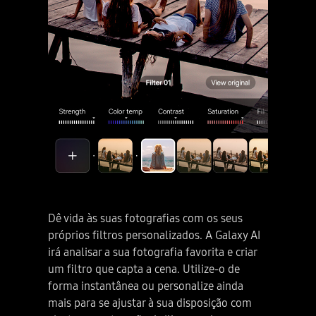
Galaxy AI. Isenção de responsabilidade: Pode ser necessário o início de sessão numa Samsung Account para utilizar determinadas funcionalidades Galaxy AI. A Samsung não faz promessas ou garantias relativas à precisão, integridade ou fiabilidade dos resultados obtidos pelas funcionalidades de AI. A disponibilidade das funcionalidades de Galaxy AI pode variar consoante a região ou o país, a versão do OS/One UI, o modelo do dispositivo e a operadora do telefone. As funcionalidades do Galaxy AI serão disponibilizadas gratuitamente até ao final de 2025 em dispositivos Samsung Galaxy disponíveis. Poderão aplicar-se termos diferentes às funcionalidades de AI disponibilizadas por terceiros. O serviço Galaxy AI pode estar limitado para menores de idade em determinadas regiões com restrições de idade para utilização de AI. Como utilizar o Audio Eraser na Galaxy S25 Series. Tem ruído não desejado no seu vídeo? O Audio Eraser irá apagar o ruído em segundos. É visto um dispositivo Galaxy S25 Series a partir do ecrã principal. Toque no ícone Gallery. Reproduza primeiro o vídeo. Isenção de responsabilidade: Vídeo simulado para fins ilustrativos. A UI real pode ser diferente. É melhor ligar o som do vídeo para editar. Ouça. Está um pouco ruidoso? Não estresse, é fácil de resolver. Toque no ícone Galaxy AI. A processar. A Galaxy AI analisa o som. Toque em Auto à esquerda para eliminar instantaneamente o ruído indesejado. Também pode ajustar o ruído manualmente. Vamos ouvir a diferença. É premido Ouvir o original para ouvir o som antes de este ter sido editado. O vídeo é depois novamente reproduzido par ouvir a versão editada sem o ruído indesejado. É como se o ruído do motor nunca lá estivesse! Toque Guardar edições. Concluído! Isenção de responsabilidade: Vídeo simulado para fins ilustrativos. A UI real pode ser diferente. Os resultados podem variar de acordo com o vídeo dependendo da forma como o som se apresenta no vídeo. É necessário início de sessão na Samsung account. Determinados tipos de som pode ser detectados, como vozes, música, vento, natureza, multidão e ruído. A detecção de som real pode variar dependendo da fonte de áudio e do estado do vídeo. A precisão dos resultados não é garantida. Faça com que todos os vídeos se destaquem com edições inteligentes. Um verdadeiro companheiro de AI. Galaxy AI. A seguir, quatro smartphones Galaxy S25 series dispostos numa grelha rodam para entrar no campo de visão. A luz brilha através do meio para representar o logótipo da Galaxy AI. É visto o Galaxy S25 Ultra em Azul prateado titânio a partir do ecrã principal, com uma notificação Now Brief que diz, “Receba o destaque de hoje.” Um Galaxy S25 plus em Azul-marinho, um Galaxy S25 Ultra em Azul prateado titânio com S Pen e um Galaxy S25 em Azul gelado estão na vista traseira, com o design de câmera arrojado. Série Galaxy S25 Series… Galaxy AI. Isenção de responsabilidade: Vídeo simulado para fins ilustrativos. A UX/UI real pode ser diferente. A disponibilidade de cores pode variar consoante o país ou a operadora. samsung.com. Logótipo Samsung.
Dê vida às suas fotografias com os seus
próprios filtros personalizados. A Galaxy AI
irá analisar a sua fotografia favorita e criar
um filtro que capta a cena. Utilize-o de
forma instantânea ou personalize ainda
mais para se ajustar à sua disposição com