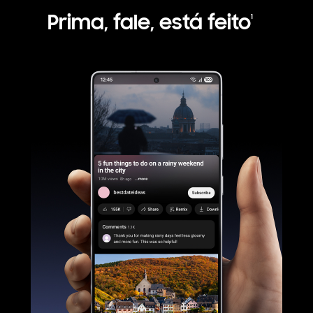
Prima, fale, está feito
1
É visto o dispositivo Galaxy S25 Ultra na mão e o YouTube está activo no ecrã principal. É premido longamente o botão lateral para Pedir ao Google Gemini utilizando linguagem natural que liste os locais mencionados num vídeo e que os guarde numa Nota. Irá recorrer a várias aplicações para pesquisar online e depois criar e guardar uma nota.
Galaxy AI