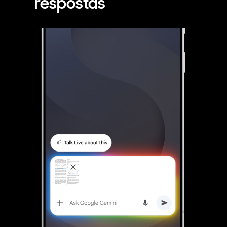
respostas
O Google Gemini Live está activo e o Talk Live está seleccionado. De seguida, é enviada um a imagem como anexo para o Gemini Live. O Gemini Live analisa a imagem e pode falar sobre o conteúdo utilizando linguagem natural.