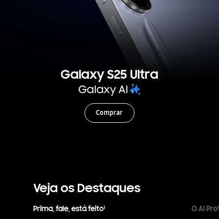
Galaxy S25 Ultra
Comprar
Veja os Destaques
Prima, fale, está feito
O AI Pr
1