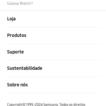
Galaxy Watch?
abrir
Footer Navigation
Loja
abrir
Produtos
abrir
Suporte
abrir
Sustentabilidade
abrir
Sobre nós
Copyright© 1995-2026 Samsung. Todos os direitos