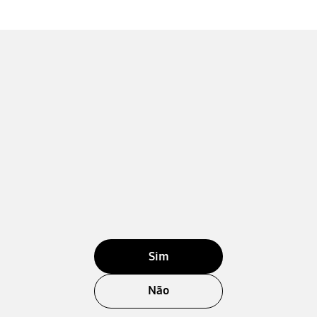
Sim
Não