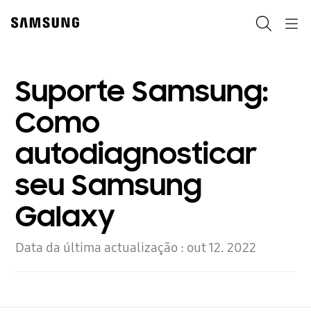
Skip
Skip
to
to
Search
Navigation
content
accessibility
help
Suporte Samsung:
Como
autodiagnosticar
seu Samsung
Galaxy
Data da última actualização :
out 12. 2022