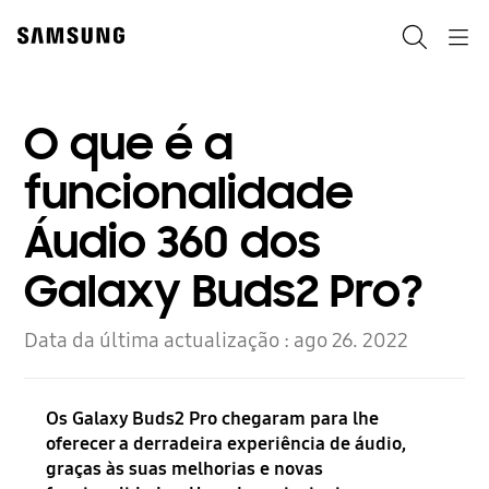
Skip
Skip
to
to
Search
Navigation
content
accessibility
help
O que é a
funcionalidade
Áudio 360 dos
Galaxy Buds2 Pro?
Data da última actualização :
ago 26. 2022
Os Galaxy Buds2 Pro chegaram para lhe
oferecer a derradeira experiência de áudio,
graças às suas melhorias e novas