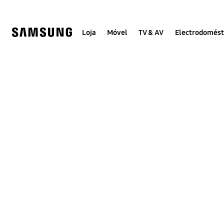
Skip
Skip
to
to
content
accessibility
help
Loja
Móvel
TV & AV
Electrodomést