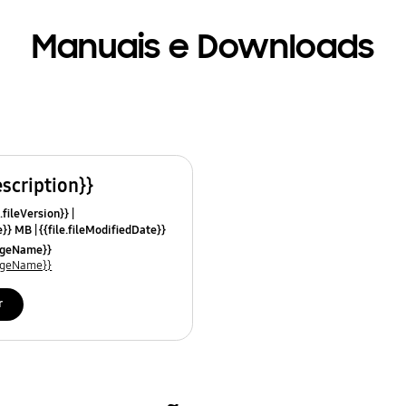
Manuais e Downloads
escription}}
.fileVersion}}
ze}} MB
{{file.fileModifiedDate}}
mes}}
uageName}}
uageName}}
r