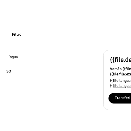
OT_Others
Filtro
Língua
{{file.d
Click to Expand
Versão {{file
SO
{{file.fileSi
Click to Expand
{{file.osNa
{{file.lang
{{file.lang
Transferi