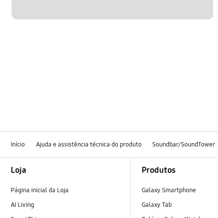
Início
Ajuda e assistência técnica do produto
Soundbar/SoundTower
Footer Navigation
Loja
Produtos
Página inicial da Loja
Galaxy Smartphone
AI Living
Galaxy Tab