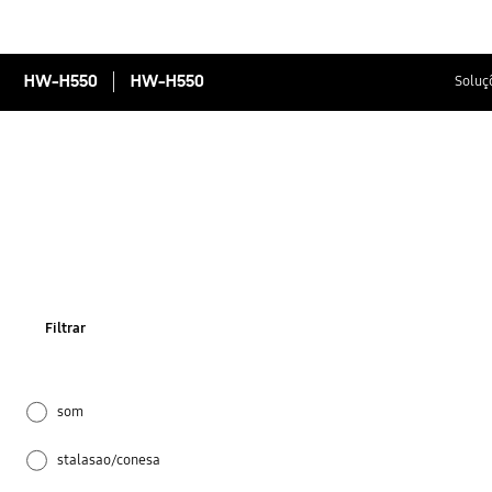
HW-H550
HW-H550
Soluç
Filtrar
som
stalasao/conesa