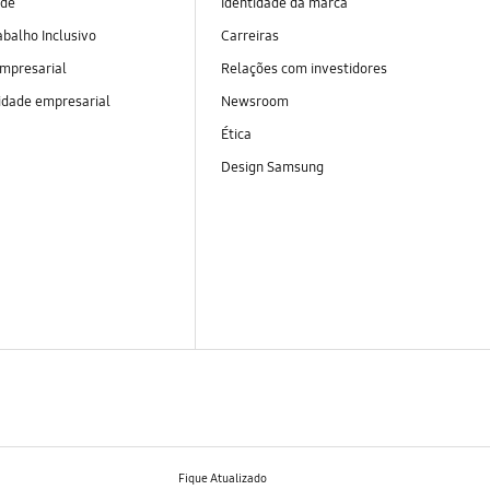
ade
Identidade da marca
abalho Inclusivo
Carreiras
empresarial
Relações com investidores
idade empresarial
Newsroom
Ética
Design Samsung
Fique Atualizado