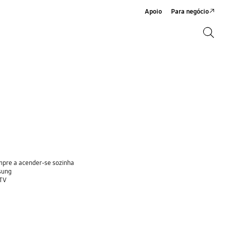
Apoio
Para negócio
Search
Search
mpre a acender-se sozinha
sung
 TV