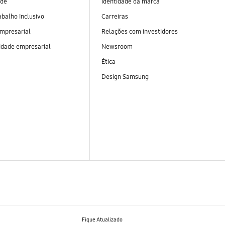
ade
Identidade da marca
abalho Inclusivo
Carreiras
empresarial
Relações com investidores
idade empresarial
Newsroom
Ética
Design Samsung
Fique Atualizado