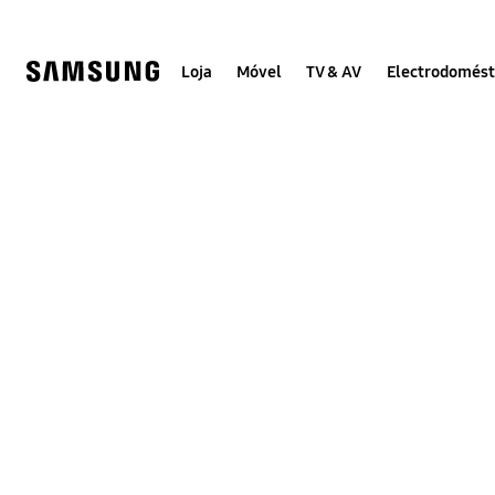
Skip
Skip
to
to
content
accessibility
help
Loja
Móvel
TV & AV
Electrodomést