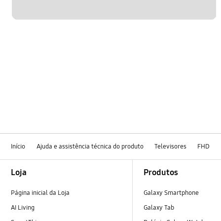
Início
Ajuda e assistência técnica do produto
Televisores
FHD
Footer Navigation
Loja
Produtos
Página inicial da Loja
Galaxy Smartphone
AI Living
Galaxy Tab