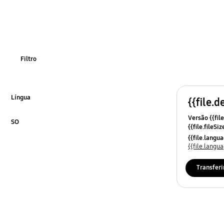
power
som
stalasao/conesa
Filtro
Língua
{{file.d
Click to Expand
Versão {{file
SO
{{file.fileSi
Click to Expand
{{file.osNa
{{file.lang
{{file.lang
Transferi