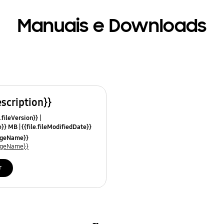
Manuais e Downloads
escription}}
.fileVersion}}
ze}} MB
{{file.fileModifiedDate}}
mes}}
uageName}}
uageName}}
r