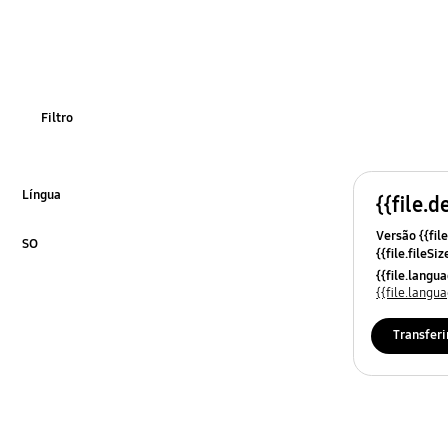
power
som
stalasao/conesa
Filtro
Língua
{{file.d
Click to Expand
Versão {{file
SO
{{file.fileSi
Click to Expand
{{file.osNa
{{file.lang
{{file.lang
Transferi