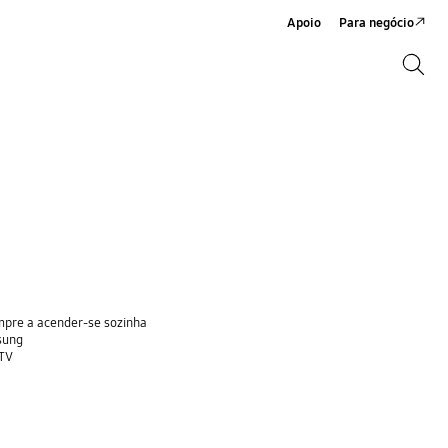
Apoio
Para negócio
Search
Search
mpre a acender-se sozinha
sung
 TV