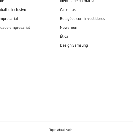
ade
Identidade da marca
abalho Inclusivo
Carreiras
empresarial
Relações com investidores
idade empresarial
Newsroom
Ética
Design Samsung
Fique Atualizado