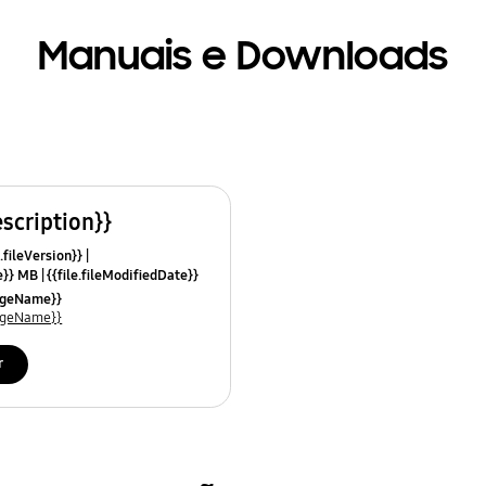
Manuais e Downloads
escription}}
.fileVersion}}
ze}} MB
{{file.fileModifiedDate}}
mes}}
uageName}}
uageName}}
r