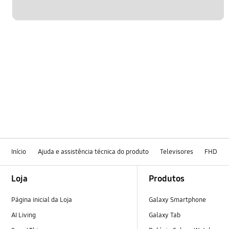
Início
Ajuda e assistência técnica do produto
Televisores
FHD
Footer Navigation
Loja
Produtos
Página inicial da Loja
Galaxy Smartphone
AI Living
Galaxy Tab