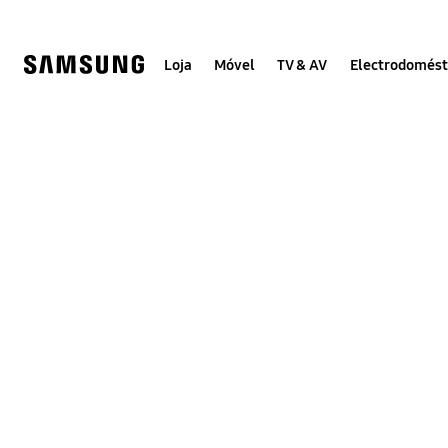
Skip
Skip
to
to
content
accessibility
help
Loja
Móvel
TV & AV
Electrodomést