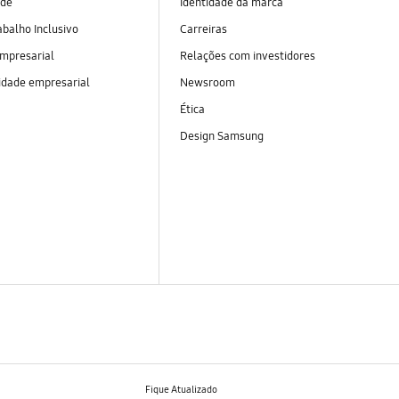
ade
Identidade da marca
abalho Inclusivo
Carreiras
empresarial
Relações com investidores
idade empresarial
Newsroom
Ética
Design Samsung
Fique Atualizado