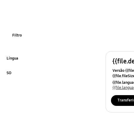
power
som
stalasao/conesa
Filtro
Língua
{{file.d
Click to Expand
Versão {{file
SO
{{file.fileSi
Click to Expand
{{file.osNa
{{file.lang
{{file.lang
Transferi