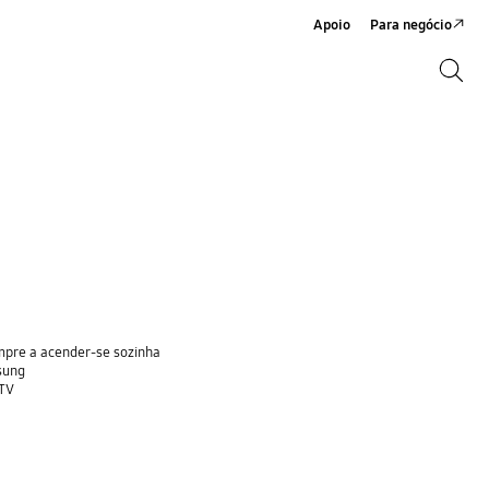
Apoio
Para negócio
Search
Search
mpre a acender-se sozinha
sung
 TV