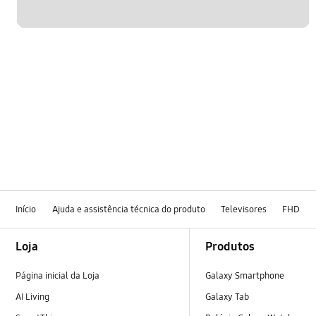
Início
Ajuda e assistência técnica do produto
Televisores
FHD
Footer Navigation
Loja
Produtos
Página inicial da Loja
Galaxy Smartphone
AI Living
Galaxy Tab