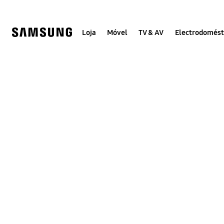
Skip
Skip
to
to
content
accessibility
help
Loja
Móvel
TV & AV
Electrodomést