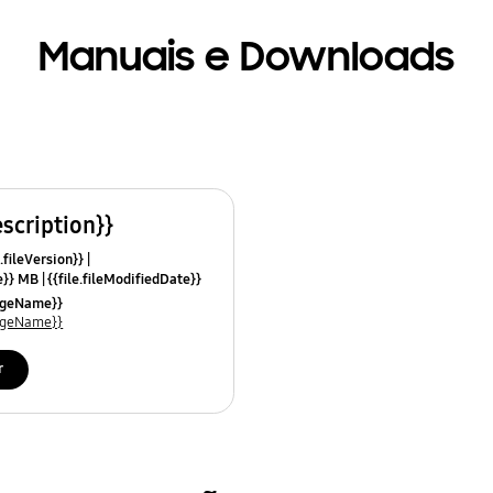
Manuais e Downloads
escription}}
.fileVersion}}
ze}} MB
{{file.fileModifiedDate}}
mes}}
uageName}}
uageName}}
r