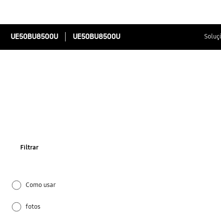
UE50BU8500U
UE50BU8500U
Soluç
Filtrar
Como usar
fotos