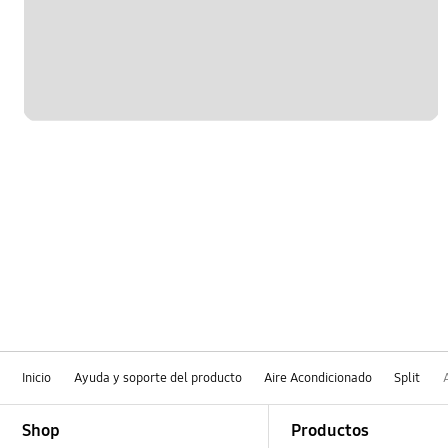
Pérdida de agua
Inicio
Ayuda y soporte del producto
Aire Acondicionado
Split
Footer Navigation
Shop
Productos