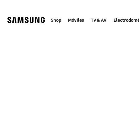
Skip
to
content
Shop
Móviles
TV & AV
Electrodomé