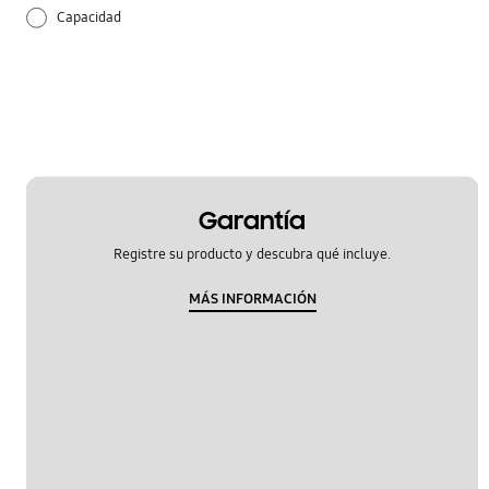
Capacidad
Control remoto
Cómo usarlo
Especificaciones / Características
Función
Garantía
Registre su producto y descubra qué incluye.
Instalación / eliminación / reubicación
MÁS INFORMACIÓN
Limpieza
Mantenimiento y accesorios
Operación
Pantalla / Luz LED