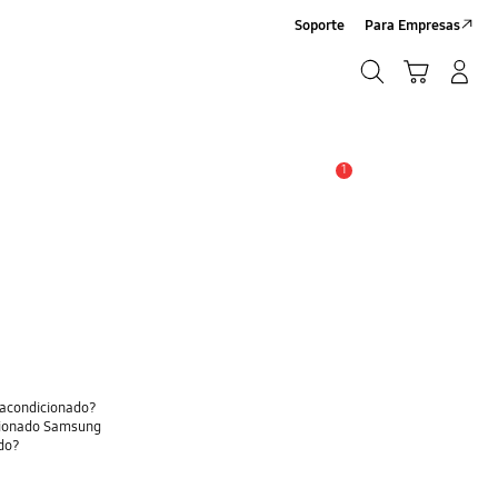
Soporte
Para Empresas
Búsqueda
Carrito
Iniciar sesión/Sign-Up
Búsqueda
1
Alerta
 acondicionado?
dicionado Samsung
ado?