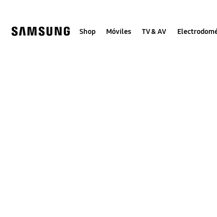
Skip
to
content
Shop
Móviles
TV & AV
Electrodomé