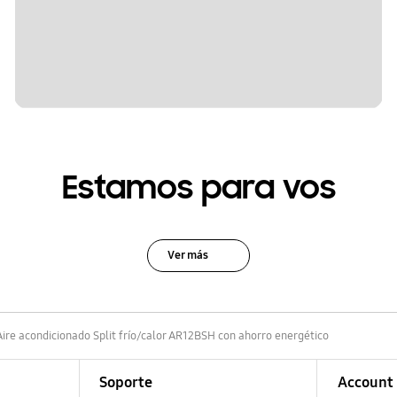
Estamos para vos
Ver más
Aire acondicionado Split frío/calor AR12BSH con ahorro energético
Soporte
Account