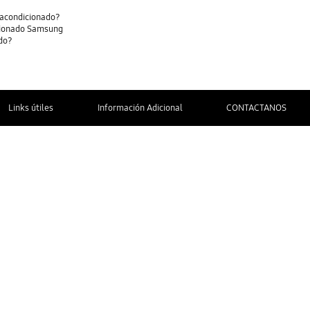
 acondicionado?
dicionado Samsung
ado?
Links útiles
Información Adicional
CONTACTANOS