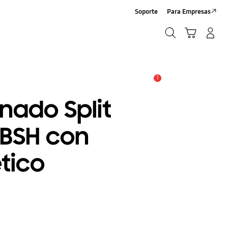
Soporte
Para Empresas
Búsqueda
Carrito
Iniciar sesión/Sign-Up
Búsqueda
1
Alerta
nado Split
2BSH con
tico