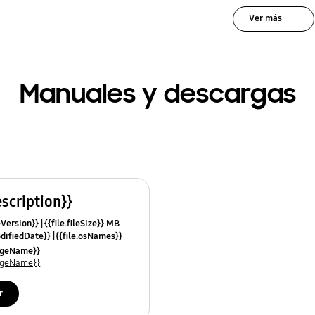
Ver más
Manuales y descargas
escription}}
leVersion}}
{{file.fileSize}} MB
odifiedDate}}
{{file.osNames}}
uageName}}
uageName}}
r