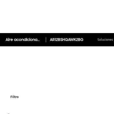
Aire acondicionado Split frío/calor AR12BSH con ahorro energético
AR12BSHQAWK2BG
Soluciones 
Filtro