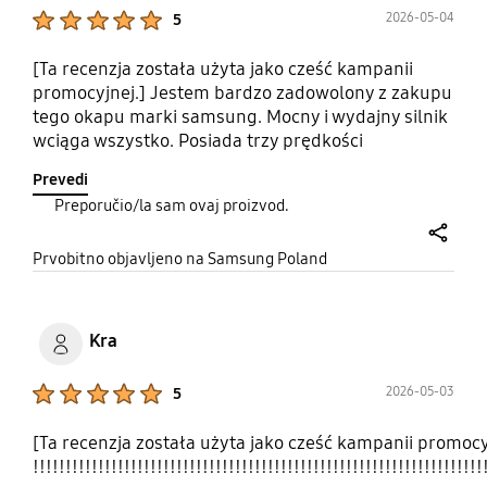
Product Ratings :
2026-05-04
5
[Ta recenzja została użyta jako cześć kampanii
promocyjnej.] Jestem bardzo zadowolony z zakupu
tego okapu marki samsung. Mocny i wydajny silnik
wciąga wszystko. Posiada trzy prędkości
wydmuchu i dodatkowe oświetlenie.
Prevedi
Automatycznie włączanie po wysunięciu okapu.
Preporučio/la sam ovaj proizvod.
Łatwy w czyszczeniu.
share
Prvobitno objavljeno na Samsung Poland
Kra
Product Ratings :
2026-05-03
5
[Ta recenzja została użyta jako cześć kampanii promoc
!!!!!!!!!!!!!!!!!!!!!!!!!!!!!!!!!!!!!!!!!!!!!!!!!!!!!!!!!!!!!!!!!!!!!