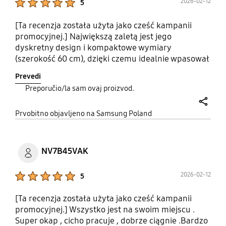
2026-02-12
5
[Ta recenzja została użyta jako cześć kampanii
promocyjnej.] Największą zaletą jest jego
dyskretny design i kompaktowe wymiary
(szerokość 60 cm), dzięki czemu idealnie wpasował
się w moją zabudowę kuchenną i nie dominuje nad
Prevedi
resztą sprzętów. Mimo niewielkich rozmiarów,
Preporučio/la sam ovaj proizvod.
skuteczność wyciągu jest naprawdę dobra. Okap
sprawnie radzi sobie z pochłanianiem pary i
share
nieprzyjemnych zapachów podczas gotowania.
Prvobitno objavljeno na Samsung Poland
Trzy poziomy prędkości pozwalają dopasować moc
do aktualnych potrzeb. Doceniam też oświetlenie
LED, które dobrze doświetla płytę grzewczą i jest
NV7B45VAK
energooszczędne. Sterowanie mechaniczne za
pomocą przycisków jest proste, intuicyjne i
Product Ratings :
2026-02-12
5
niezawodne.
[Ta recenzja została użyta jako cześć kampanii
promocyjnej.] Wszystko jest na swoim miejscu .
Super okap , cicho pracuje , dobrze ciągnie .Bardzo