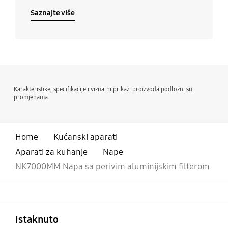
Saznajte više
Karakteristike, specifikacije i vizualni prikazi proizvoda podložni su
promjenama.
Home
Kućanski aparati
Aparati za kuhanje
Nape
NK7000MM Napa sa perivim aluminijskim filterom
Otvori
Footer Navigation
Istaknuto