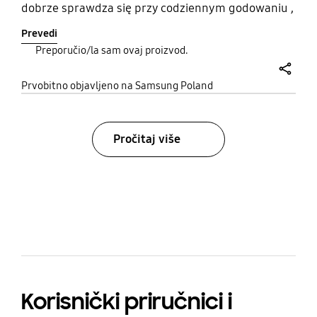
dobrze sprawdza się przy codziennym godowaniu ,
jestem bardzo zadowolona , polecam wszystkim
Prevedi
ten ekstra produkt !!!!
Preporučio/la sam ovaj proizvod.
share
Prvobitno objavljeno na Samsung Poland
Pročitaj više
bazaarvoice Certification Label
Korisnički priručnici i