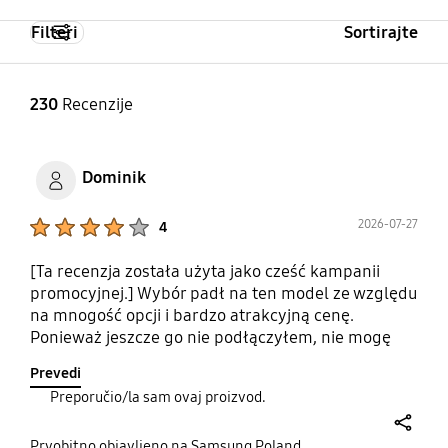
Filteri
Sortirajte
230
Recenzije
Dominik
Product Ratings :
2026-07-27
4
[Ta recenzja została użyta jako cześć kampanii
promocyjnej.] Wybór padł na ten model ze względu
na mnogość opcji i bardzo atrakcyjną cenę.
Ponieważ jeszcze go nie podłączyłem, nie mogę
ocenić samej pracy urządzenia na co dzień. Na
Prevedi
pewno zaktualizuję ten komentarz, kiedy tylko
Preporučio/la sam ovaj proizvod.
zacznę z niego korzystać.
share
Prvobitno objavljeno na Samsung Poland