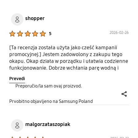
shopper
Product Ratings :
2026-02-26
5
[Ta recenzja została użyta jako cześć kampanii
promocyjnej.] Jestem zadowolony z zakupu tego
okapu. Okap działa w porządku i ułatwia codzienne
funkcjonowanie. Dobrze wchłania parę wodną i
zapach. Jest również łatwy w utrzymaniu. Dobrze
Prevedi
wkomponowuje się w zabudowę.
Preporučio/la sam ovaj proizvod.
share
Prvobitno objavljeno na Samsung Poland
malgorzataszopiak
Product Ratings :