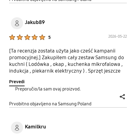
Jakub89
Product Ratings :
2026-05-22
5
[Ta recenzja została użyta jako cześć kampanii
promocyjnej.] Zakupiłem cały zestaw Samsung do
kuchni ( Lodówka , okap , kuchenka mikrofalowa ,
indukcja , piekarnik elektryczny ) . Sprzęt jeszcze
nie został uruchomiony ale na pierwszy rzut oka
Prevedi
wszystko wygląda solidnie , dobrze zapakowane ,
Preporučio/la sam ovaj proizvod.
instrukcje ... Już nie możemy się doczekać aż
zaczniemy używać .
share
Prvobitno objavljeno na Samsung Poland
Kamilkru