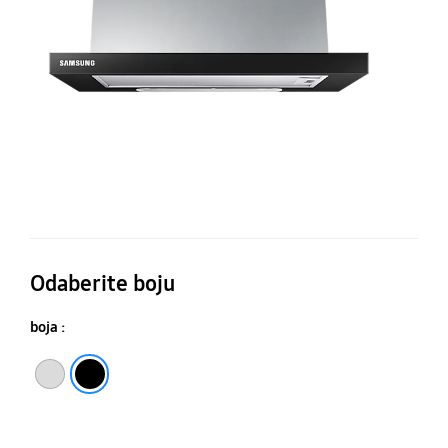
fi
Odaberite boju
boja :
Srebrna
Crna