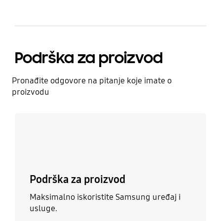
Podrška za proizvod
Pronađite odgovore na pitanje koje imate o
proizvodu
Saznajte više
Podrška za proizvod
Maksimalno iskoristite Samsung uređaj i
usluge.