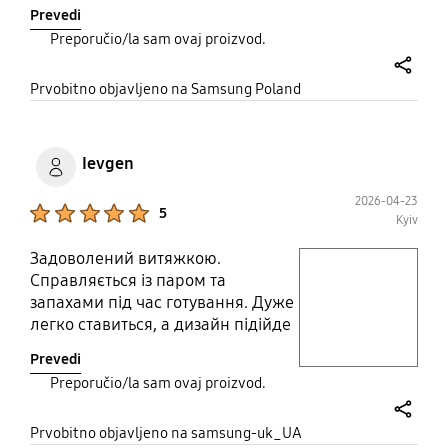
Prevedi
Preporučio/la sam ovaj proizvod.
share
Prvobitno objavljeno na Samsung Poland
Ievgen
2026-04-23
Product Ratings :
5
Kyiv
Задоволений витяжкою.
play video
Справляється із паром та
запахами під час готування. Дуже
Layer popup open
легко ставиться, а дизайн підійде
для більшості кухонь.
Prevedi
Рекомендую!
Preporučio/la sam ovaj proizvod.
share
Prvobitno objavljeno na samsung-uk_UA