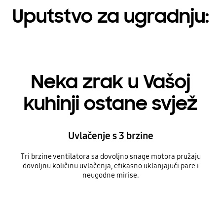
Uputstvo za ugradnju:
Neka zrak u Vašoj
kuhinji ostane svjež
Uvlačenje s 3 brzine
Tri brzine ventilatora sa dovoljno snage motora pružaju
dovoljnu količinu uvlačenja, efikasno uklanjajući pare i
neugodne mirise.