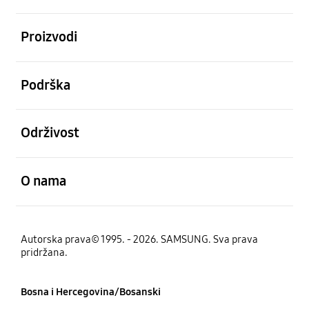
Otvori
Proizvodi
Otvori
Podrška
Otvori
Održivost
Otvori
O nama
Autorska prava© 1995. - 2026. SAMSUNG. Sva prava
pridržana.
Bosna i Hercegovina/Bosanski