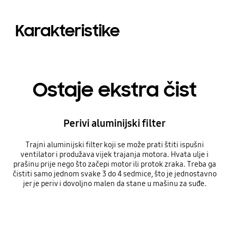
Karakteristike
Ostaje ekstra čist
Perivi aluminijski filter
Trajni aluminijski filter koji se može prati štiti ispušni
ventilator i produžava vijek trajanja motora. Hvata ulje i
prašinu prije nego što začepi motor ili protok zraka. Treba ga
čistiti samo jednom svake 3 do 4 sedmice, što je jednostavno
jer je periv i dovoljno malen da stane u mašinu za suđe.