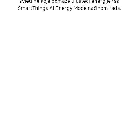
svjetline koje pomaže u uštedi energije
sa
SmartThings AI Energy Mode načinom rada.