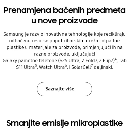
Prenamjena bačenih predmeta
u nove proizvode
Samsung je razvio inovativne tehnologije koje recikliraju
odbačene resurse poput ribarskih mreža i otpadne
plastike u materijale za proizvode, primjenjujući ih na
razne proizvode, uključujući
4
Galaxy pametne telefone (S25 Ultra, Z Fold7, Z Flip7)
, Tab
5
6
7
S11 Ultra
, Watch Ultra
, i SolarCell
daljinski.
Saznajte više
Smanjite emisije mikroplastike