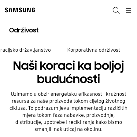
Skip
Skip
to
to
Pretraži
Navigation
content
accessibility
help
Održivost
Okolina
Izmjene počinju s
racijsko državljanstvo
Korporativna održivost
malim koracima
Naši koraci ka boljoj
budućnosti
Pogledajte
Uzimamo u obzir energetsku efikasnost i kružnost
resursa za naše proizvode tokom cijelog životnog
ciklusa. To podrazumijeva implementaciju različitih
mjera tokom faza nabavke, proizvodnje,
distribucije, upotrebe i recikliranja kako bismo
smanjili naš uticaj na okolinu.