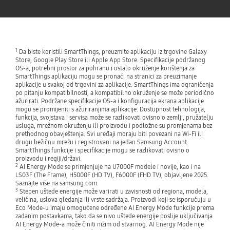
1
Da biste koristili SmartThings, preuzmite aplikaciju iz trgovine Galaxy
Store, Google Play Store ili Apple App Store. Specifikacije podržanog
OS-a, potrebni prostor za pohranu i ostalo okruženje korištenja za
SmartThings aplikaciju mogu se pronaći na stranici za preuzimanje
aplikacije u svakoj od trgovini za aplikacije. SmartThings ima ograničenja
po pitanju kompatibilnosti, a kompatibilno okruženje se može periodično
ažurirati. Podržane specifikacije OS-a i konfiguracija ekrana aplikacije
mogu se promijeniti s ažuriranjima aplikacije. Dostupnost tehnologija,
funkcija, svojstava i servisa može se razlikovati ovisno o zemlji, pružatelju
usluga, mrežnom okruženju ili proizvodu i podložne su promjenama bez
prethodnog obavještenja. Svi uređaji moraju biti povezani na Wi-Fi ili
drugu bežičnu mrežu i registrovani na jedan Samsung Account.
SmartThings funkcije i specifikacije mogu se razlikovati ovisno o
proizvodu i regiji/državi.
2
AI Energy Mode se primjenjuje na U7000F modele i novije, kao i na
LS03F (The Frame), H5000F (HD TV), F6000F (FHD TV), objavljene 2025.
Saznajte više na samsung.com.
3
Stepen uštede energije može varirati u zavisnosti od regiona, modela,
veličina, uslova gledanja ili vrste sadržaja. Proizvodi koji se isporučuju u
Eco Mode-u imaju omogućene određene AI Energy Mode funkcije prema
zadanim postavkama, tako da se nivo uštede energije poslije uključivanja
AI Energy Mode-a može činiti nižim od stvarnog. AI Energy Mode nije