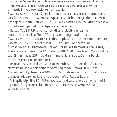
podržan u Game Mode-u. Uštede energije se zasnivaju na rezultatima
internog testiranja i mogu varirati u zavisnosti od sadržaja koji se
prikazuje i nivoa osvijetljenosti okruženja.
4
Galaxy S25 Series sadrži recikliranu plastiku u raznim komponentama,
kao što je 20% u Top & Bottom Speaker Module (gornji i donji) i 10% u
prednjem kućištu. Galaxy Z Flip7 i Z Fold7 sadrže 10% reciklirane plastike
u prednjem dijelu oklopa i tipki za jačinu zvuka.
5
Galaxy Tab S11 Ultra koristi recikliranu plastiku u raznim
komponentama, kao što je 20% u oklopu pogo podupirača.
6
Galaxy Watch Ultra sadrži recikliranu plastiku u raznim komponentama,
kao što je 20% u Bracket Motor-u i Cap HRM Connector Cap.
7
Držač SolarCell Remote daljinskog upravljača za modele The Frame,
The Premiere i neke Smart Monitor (M80F, M70F) uređaje iz 2025. godine
sadrži minimalno 20% recikliranih materijala iz odbačenih ribarskih
mreža. Mjereno na osnovu težine.
8
Testirano sa 2 kg dukserica od 100% poliestera, upoređujući ciklus
sintetike na konvencionalnom Samsung modelu WW4000T i Less
Microfiber™ Cycle-u na WW9000B. Rezultati se mogu razlikovati ovisno
o odjeći i okruženju. Testirano u Ocean Wise Plastics Lab-u.
9
Prikuplja otprilike 89–98%; laboratorijski testirano s punjenjem od 2
kg sintetičkog materijala u mašini za pranje veša WW90T734DWH,
WF24A9500KW.