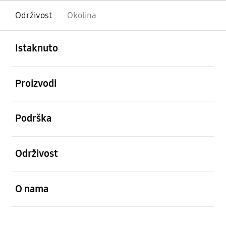
Održivost
Okolina
Otvori
Footer Navigation
Istaknuto
Otvori
Proizvodi
Otvori
Podrška
Otvori
Održivost
Otvori
O nama