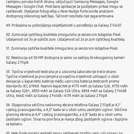
razmjenu poruka trećih strana, uključujući Samsung Messages, Google
Messages i Google Chat. Podržane aplikacije za podijeljeni prikaz mogu se
razlikovati. Dijeljenje fotografija u Now Nudge funkcioniše analizom
dostupnog slikovnog sadržaja. Tačnost rezultata nije zagarantovana.
49. Prikazana su poboljšanja osvjetljenosti u poređenju sa Galaxy Z Fold7.
50. Zumiranje optičkog kvaliteta omogućeno je senzorom Adaptive Pixel.
Udaljenost od 3x je optički zum. Udaljenost od 2x je zum optičkog kvaliteta.
51. Zumiranje optičke kvalitete omogućeno je senzorom Adaptive Pixel.
52. Rezolucija od 50 MP dostupna je samo na zadnjoj širokougaonoj kameri
Galaxy Z Flip8.
53. Tipična vrijednost testirana je u uslovima laboratorije treće strane.
Tipična vrijednost je procijenjena prosječna vrijednost uzimajući u obzir
devijacije u kapacitetu baterije među uzorcima baterija testiranih prema
standardu IEC 61960. Nazivni kapacitet je 4175 mAh za Galaxy S26, 4755 mAh
za Galaxy S26+, 4855 mAh za Galaxy S26 Ultra, 4854 mAh za Galaxy Z Fold8
Ultra, 4660 mAh za Galaxy Z Fold8 i 4174 mAh za Galaxy Z Flip8.
54. Dijagonalna veličina naslovnog ekrana telefona Galaxy Z Flip8 je 4,1"
cijelog pravougaonika, a 4,0" kada se u obzir uzmu zaobljeni uglovi. Veličina
glavnog ekrana je 6,9" cijelog pravougaonika, a 6,8" kada se u obzir uzmu
zaobljeni uglovi. Stvarna površina je manja zbog zaobljenih uglova i šupljine
za kameru.
55. Neki funkcionalni widgeti mogu zahtijevati mrežnu vezu i/ili prijavu na