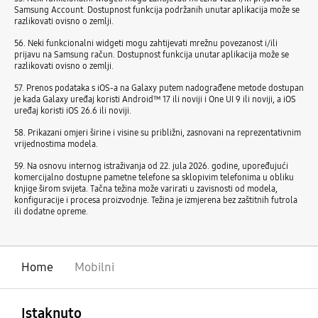
Samsung Account. Dostupnost funkcija podržanih unutar aplikacija može se
razlikovati ovisno o zemlji.
56. Neki funkcionalni widgeti mogu zahtijevati mrežnu povezanost i/ili
prijavu na Samsung račun. Dostupnost funkcija unutar aplikacija može se
razlikovati ovisno o zemlji.
57. Prenos podataka s iOS-a na Galaxy putem nadograđene metode dostupan
je kada Galaxy uređaj koristi Android™ 17 ili noviji i One UI 9 ili noviji, a iOS
uređaj koristi iOS 26.6 ili noviji.
58. Prikazani omjeri širine i visine su približni, zasnovani na reprezentativnim
vrijednostima modela.
59. Na osnovu internog istraživanja od 22. jula 2026. godine, upoređujući
komercijalno dostupne pametne telefone sa sklopivim telefonima u obliku
knjige širom svijeta. Tačna težina može varirati u zavisnosti od modela,
konfiguracije i procesa proizvodnje. Težina je izmjerena bez zaštitnih futrola
ili dodatne opreme.
Home
Mobilni
Otvori
Footer Navigation
Istaknuto