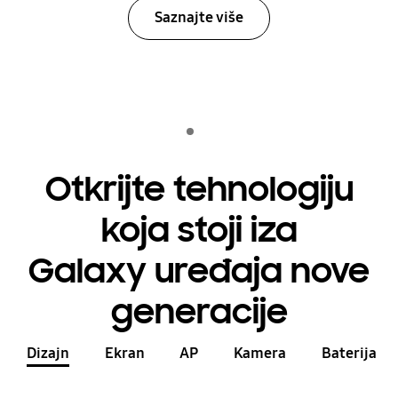
Saznajte više
Indicator 1
reprodukuj
Otkrijte tehnologiju
koja stoji iza
Galaxy uređaja nove
generacije
Dizajn
Ekran
AP
Kamera
Baterija