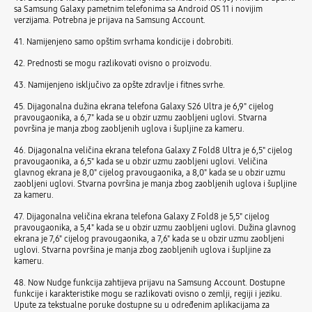
sa Samsung Galaxy pametnim telefonima sa Android OS 11 i novijim
verzijama. Potrebna je prijava na Samsung Account.
41. Namijenjeno samo opštim svrhama kondicije i dobrobiti.
42. Prednosti se mogu razlikovati ovisno o proizvodu.
43. Namijenjeno isključivo za opšte zdravlje i fitnes svrhe.
45. Dijagonalna dužina ekrana telefona Galaxy S26 Ultra je 6,9" cijelog
pravougaonika, a 6,7" kada se u obzir uzmu zaobljeni uglovi. Stvarna
površina je manja zbog zaobljenih uglova i šupljine za kameru.
46. Dijagonalna veličina ekrana telefona Galaxy Z Fold8 Ultra je 6,5" cijelog
pravougaonika, a 6,5" kada se u obzir uzmu zaobljeni uglovi. Veličina
glavnog ekrana je 8,0" cijelog pravougaonika, a 8,0" kada se u obzir uzmu
zaobljeni uglovi. Stvarna površina je manja zbog zaobljenih uglova i šupljine
za kameru.
47. Dijagonalna veličina ekrana telefona Galaxy Z Fold8 je 5,5" cijelog
pravougaonika, a 5,4" kada se u obzir uzmu zaobljeni uglovi. Dužina glavnog
ekrana je 7,6" cijelog pravougaonika, a 7,6" kada se u obzir uzmu zaobljeni
uglovi. Stvarna površina je manja zbog zaobljenih uglova i šupljine za
kameru.
48. Now Nudge funkcija zahtijeva prijavu na Samsung Account. Dostupne
funkcije i karakteristike mogu se razlikovati ovisno o zemlji, regiji i jeziku.
Upute za tekstualne poruke dostupne su u određenim aplikacijama za