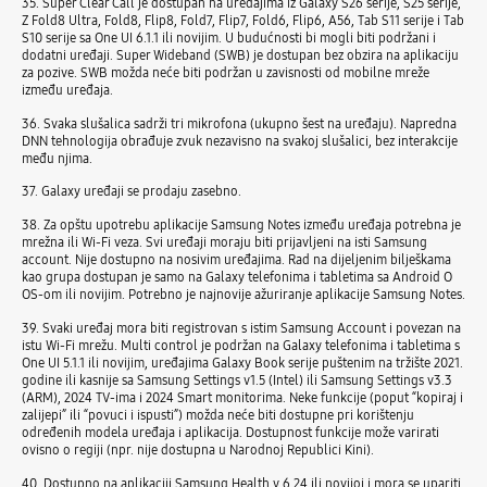
35. Super Clear Call je dostupan na uređajima iz Galaxy S26 serije, S25 serije,
Z Fold8 Ultra, Fold8, Flip8, Fold7, Flip7, Fold6, Flip6, A56, Tab S11 serije i Tab
S10 serije sa One UI 6.1.1 ili novijim. U budućnosti bi mogli biti podržani i
dodatni uređaji. Super Wideband (SWB) je dostupan bez obzira na aplikaciju
za pozive. SWB možda neće biti podržan u zavisnosti od mobilne mreže
između uređaja.
36. Svaka slušalica sadrži tri mikrofona (ukupno šest na uređaju). Napredna
DNN tehnologija obrađuje zvuk nezavisno na svakoj slušalici, bez interakcije
među njima.
37. Galaxy uređaji se prodaju zasebno.
38. Za opštu upotrebu aplikacije Samsung Notes između uređaja potrebna je
mrežna ili Wi‑Fi veza. Svi uređaji moraju biti prijavljeni na isti Samsung
account. Nije dostupno na nosivim uređajima. Rad na dijeljenim bilješkama
kao grupa dostupan je samo na Galaxy telefonima i tabletima sa Android O
OS-om ili novijim. Potrebno je najnovije ažuriranje aplikacije Samsung Notes.
39. Svaki uređaj mora biti registrovan s istim Samsung Account i povezan na
istu Wi-Fi mrežu. Multi control je podržan na Galaxy telefonima i tabletima s
One UI 5.1.1 ili novijim, uređajima Galaxy Book serije puštenim na tržište 2021.
godine ili kasnije sa Samsung Settings v1.5 (Intel) ili Samsung Settings v3.3
(ARM), 2024 TV-ima i 2024 Smart monitorima. Neke funkcije (poput “kopiraj i
zalijepi” ili “povuci i ispusti”) možda neće biti dostupne pri korištenju
određenih modela uređaja i aplikacija. Dostupnost funkcije može varirati
ovisno o regiji (npr. nije dostupna u Narodnoj Republici Kini).
40. Dostupno na aplikaciji Samsung Health v.6.24 ili novijoj i mora se upariti