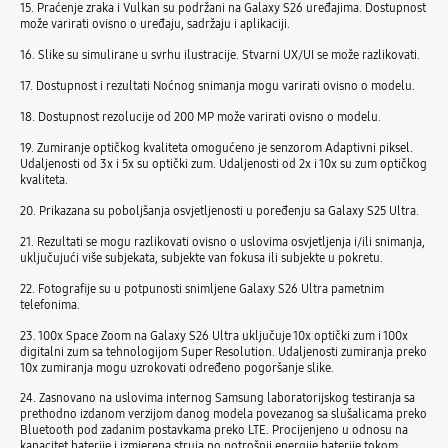
15. Praćenje zraka i Vulkan su podržani na Galaxy S26 uređajima. Dostupnost
može varirati ovisno o uređaju, sadržaju i aplikaciji.
16. Slike su simulirane u svrhu ilustracije. Stvarni UX/UI se može razlikovati.
17. Dostupnost i rezultati Noćnog snimanja mogu varirati ovisno o modelu.
18. Dostupnost rezolucije od 200 MP može varirati ovisno o modelu.
19. Zumiranje optičkog kvaliteta omogućeno je senzorom Adaptivni piksel.
Udaljenosti od 3x i 5x su optički zum. Udaljenosti od 2x i 10x su zum optičkog
kvaliteta.
20. Prikazana su poboljšanja osvjetljenosti u poređenju sa Galaxy S25 Ultra.
21. Rezultati se mogu razlikovati ovisno o uslovima osvjetljenja i/ili snimanja,
uključujući više subjekata, subjekte van fokusa ili subjekte u pokretu.
22. Fotografije su u potpunosti snimljene Galaxy S26 Ultra pametnim
telefonima.
23. 100x Space Zoom na Galaxy S26 Ultra uključuje 10x optički zum i 100x
digitalni zum sa tehnologijom Super Resolution. Udaljenosti zumiranja preko
10x zumiranja mogu uzrokovati određeno pogoršanje slike.
24. Zasnovano na uslovima internog Samsung laboratorijskog testiranja sa
prethodno izdanom verzijom danog modela povezanog sa slušalicama preko
Bluetooth pod zadanim postavkama preko LTE. Procijenjeno u odnosu na
kapacitet baterije i izmjerena struja po potrošnji energije baterije tokom