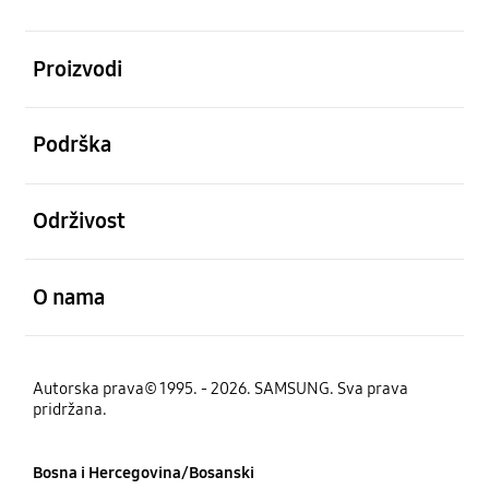
Otvori
Proizvodi
Otvori
Podrška
Otvori
Održivost
Otvori
O nama
Autorska prava© 1995. - 2026. SAMSUNG. Sva prava
pridržana.
Bosna i Hercegovina/Bosanski