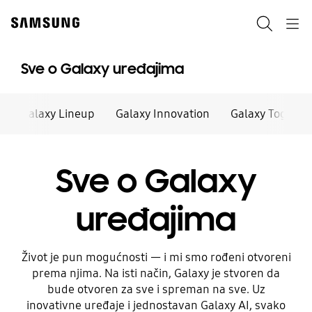
Skip
Skip
to
to
Pretraži
Navigation
content
accessibility
help
Sve o Galaxy uređajima
Galaxy Lineup
Galaxy Innovation
Galaxy Togethe
Sve o Galaxy
uređajima
Život je pun mogućnosti — i mi smo rođeni otvoreni
prema njima. Na isti način, Galaxy je stvoren da
bude otvoren za sve i spreman na sve. Uz
inovativne uređaje i jednostavan Galaxy AI, svako