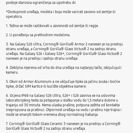
postoje starosna ograničenja za upotrebu AI.
*Dostupnost uređaja, modela i boja može varirati zavisno od zemlje ili
operatora.
1. Težina se može razlikovati u zavisnosti od zemlje ili regije.
2. U poređenju sa prethodnim modelima.
3. Na Galaxy S26 Ultra, Corning® Gorilla® Armor 2 nanesen je na prednju
stranu uređaja, a Corning® Gorilla® Glass Victus® 2 na zadnju stranu
uređaja. Na Galaxy S26 i Galaxy S26+, Corning® Gorilla® Glass Victus® 2
nanesen je na prednju i zadnju stranu uređaja.
4. Debljina mjerena od vrha do dna uređaja na najtanjoj tački, isključujući
kameru.
5. Okvir od Armor Aluminum-a ne uključuje tipke za jačinu zvuka i bočne
tipke, držač SIM kartice ili kućište objektiva kamere.
6. Ocjena IP68 na Galaxy S26 Ultra, S26+ i S26 zasniva se na uslovima
laboratorijskog testa za potapanje u slatku vodu do 1,5 metara dubine u
trajanju od 30 minuta. Nema ulaska prašine; potpuna zaštita od kontakta
(nepropusna za prašinu). Otpornost uređaja na vodu i prašinu nije trajna i
može se smanjiti tokom vremena zbog normalnog habanja.
7. Corning® Gorilla® Glass Ceramic 3 nanesen je na prednju a Corning®
Gorilla® Glass Victus® 2 na zadnju stranu uređaja.