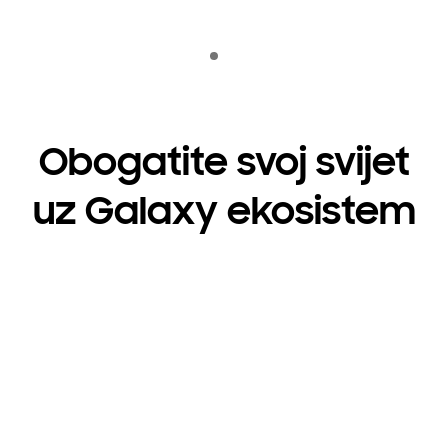
Indicator 1
reprodukuj
Obogatite svoj svijet
uz Galaxy ekosistem