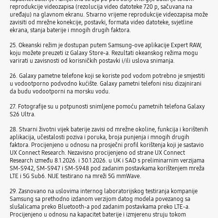
reprodukcije videozapisa (rezolucija video datoteke 720 p, sačuvana na
uređaju) na glavnom ekranu. Stvarno vrijeme reprodukcije videozapisa može
zavisiti od mrežne konekcije, postavki, formata video datoteke, svjetline
ekrana, stanja baterije i mnogih drugih faktora.
25. Okeanski režim je dostupan putem Samsung-ove aplikacije Expert RAW,
koju možete preuzeti iz Galaxy Store-a. Rezultati okeanskog režima mogu
varirati u zavisnosti od korisničkih postavki i/ili uslova snimanja.
26. Galaxy pametne telefone koji se koriste pod vodom potrebno je smjestiti
u vodootporno podvodno kućište. Galaxy pametni telefoni nisu dizajnirani
da budu vodootporni na morsku vodu.
27. Fotografije su u potpunosti snimljene pomoću pametnih telefona Galaxy
S26 Ultra.
28. Stvarni životni vijek baterije zavisi od mrežne okoline, funkcija i korištenih
aplikacija, učestalosti poziva i poruka, broja punjenja i mnogih drugih
faktora. Procijenjeno u odnosu na prosječni profil korištenja koji je sastavio
UX Connect Research. Nezavisno procijenjeno od strane UX Connect
Research između 8.1.2026. i 30.1.2026. u UK i SAD s preliminarnim verzijama
SM-S942, SM-S947 i SM-S948 pod zadanim postavkama korištenjem mreža
LTE i 5G Sub6. NIJE testirano na mreži 5G mmWave.
29. Zasnovano na uslovima internog laboratorijskog testiranja kompanije
Samsung sa prethodno izdanom verzijom datog modela povezanog sa
slušalicama preko Bluetooth-a pod zadanim postavkama preko LTE-a.
Procijenjeno u odnosu na kapacitet baterije i izmjerenu struju tokom