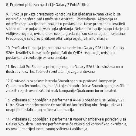
8. Proizvod prikazan na slici je Galaxy Z Fold8 Ultra.
9. Funkcija prikaza privatnosti kontrolira kut gledanja ekrana kako bi se
ograničio periferni vid i može se aktivirati u Postavkama. Aktivacija za
određene aplikacije dostupna je i u postavkama. Neke promjene u kvaliteti
slike mogu se pojaviti izvan ugla gledanja. Neke informacije mogu i dalje biti
vidljive drugima, ovisno o okruženju gledanja, kao što su ugao ili svjetlina.
Preporučuje se oprez prilikom otkrivanja osjetljivih informacija.
10. ProScaler funkcija je dostupna na modelima Galaxy S26 Ultra i Galaxy
S26+. Kvalitet slike se može poboljšati do QHD+ rezolucije, ovisno o
postavkama rezolucije ekrana uređaja.
11. Rezultati ProScaler-a primijenjenog na Galaxy S26 Ultra služe samo u
ilustrativne svrhe. Tačnost rezultata nije zagarantovana.
12. Proizvodi s oznakom brenda Snapdragon su proizvodi kompanije
Qualcomm Technologies, Inc. i/ili njenih podružnica. Snapdragon je zaštitni
znak ili registrovani zaštitni znak kompanije Qualcomm Incorporated.
13. Prikazana su poboljšanja performansi AP-a u poređenju sa Galaxy S25
Ultra. Stvarne performanse će zavisiti od korisničkog okruženja, uslova i
unaprijed instaliranog softvera i aplikacija.
14. Prikazana su poboljšanja performansi Vapor Chamber-a u poređenju sa
Galaxy S25 Ultra. Stvarne performanse će zavisiti od korisničkog okruženja,
uslova i unaprijed instaliranog softvera i aplikacija.