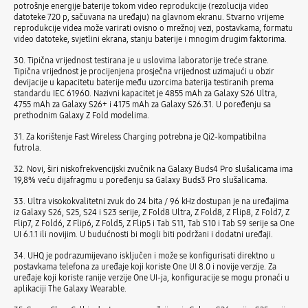
potrošnje energije baterije tokom video reprodukcije (rezolucija video
datoteke 720 p, sačuvana na uređaju) na glavnom ekranu. Stvarno vrijeme
reprodukcije videa može varirati ovisno o mrežnoj vezi, postavkama, formatu
video datoteke, svjetlini ekrana, stanju baterije i mnogim drugim faktorima.
30. Tipična vrijednost testirana je u uslovima laboratorije treće strane.
Tipična vrijednost je procijenjena prosječna vrijednost uzimajući u obzir
devijacije u kapacitetu baterije među uzorcima baterija testiranih prema
standardu IEC 61960. Nazivni kapacitet je 4855 mAh za Galaxy S26 Ultra,
4755 mAh za Galaxy S26+ i 4175 mAh za Galaxy S26.31. U poređenju sa
prethodnim Galaxy Z Fold modelima.
31. Za korištenje Fast Wireless Charging potrebna je Qi2-kompatibilna
futrola.
32. Novi, širi niskofrekvencijski zvučnik na Galaxy Buds4 Pro slušalicama ima
19,8% veću dijafragmu u poređenju sa Galaxy Buds3 Pro slušalicama.
33. Ultra visokokvalitetni zvuk do 24 bita / 96 kHz dostupan je na uređajima
iz Galaxy S26, S25, S24 i S23 serije, Z Fold8 Ultra, Z Fold8, Z Flip8, Z Fold7, Z
Flip7, Z Fold6, Z Flip6, Z Fold5, Z Flip5 i Tab S11, Tab S10 i Tab S9 serije sa One
UI 6.1.1 ili novijim. U budućnosti bi mogli biti podržani i dodatni uređaji.
34. UHQ je podrazumijevano isključen i može se konfigurisati direktno u
postavkama telefona za uređaje koji koriste One UI 8.0 i novije verzije. Za
uređaje koji koriste ranije verzije One UI-ja, konfiguracije se mogu pronaći u
aplikaciji The Galaxy Wearable.