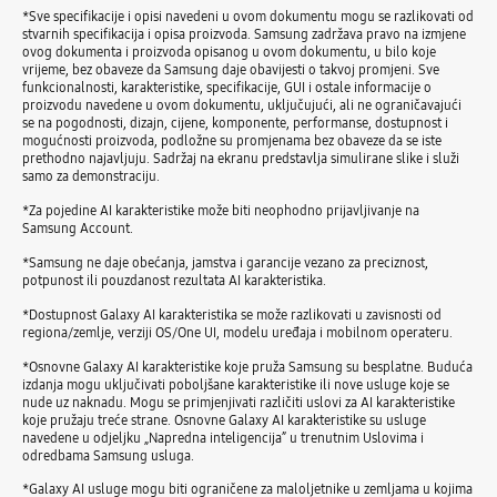
*Sve specifikacije i opisi navedeni u ovom dokumentu mogu se razlikovati od
stvarnih specifikacija i opisa proizvoda. Samsung zadržava pravo na izmjene
ovog dokumenta i proizvoda opisanog u ovom dokumentu, u bilo koje
vrijeme, bez obaveze da Samsung daje obavijesti o takvoj promjeni. Sve
funkcionalnosti, karakteristike, specifikacije, GUI i ostale informacije o
proizvodu navedene u ovom dokumentu, uključujući, ali ne ograničavajući
se na pogodnosti, dizajn, cijene, komponente, performanse, dostupnost i
mogućnosti proizvoda, podložne su promjenama bez obaveze da se iste
prethodno najavljuju. Sadržaj na ekranu predstavlja simulirane slike i služi
samo za demonstraciju.
*Za pojedine AI karakteristike može biti neophodno prijavljivanje na
Samsung Account.
*Samsung ne daje obećanja, jamstva i garancije vezano za preciznost,
potpunost ili pouzdanost rezultata AI karakteristika.
*Dostupnost Galaxy AI karakteristika se može razlikovati u zavisnosti od
regiona/zemlje, verziji OS/One UI, modelu uređaja i mobilnom operateru.
*Osnovne Galaxy AI karakteristike koje pruža Samsung su besplatne. Buduća
izdanja mogu uključivati ​​poboljšane karakteristike ili nove usluge koje se
nude uz naknadu. Mogu se primjenjivati različiti uslovi za AI karakteristike
koje pružaju treće strane. Osnovne Galaxy AI karakteristike su usluge
navedene u odjeljku „Napredna inteligencija” u trenutnim Uslovima i
odredbama Samsung usluga.
*Galaxy AI usluge mogu biti ograničene za maloljetnike u zemljama u kojima