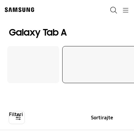
Skip
Skip
to
to
Pretraži
Navigation
content
accessibility
help
Galaxy Tab A
Filteri
Sortirajte