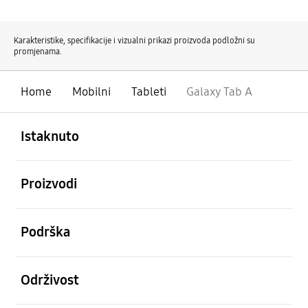
Karakteristike, specifikacije i vizualni prikazi proizvoda podložni su
promjenama.
Home
Mobilni
Tableti
Galaxy Tab A
Otvori
Footer Navigation
Istaknuto
Otvori
Proizvodi
Otvori
Podrška
Otvori
Održivost
Otvori