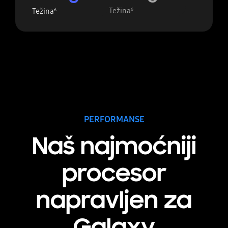
Težina
6
Težina
6
PERFORMANSE
Naš najmoćniji
procesor
napravljen za
Galaxy