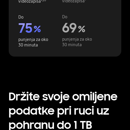
videozapisa
9
videozapisa
9
,
20
Do
Do
69
75
%
%
punjenja za oko
punjenja za oko
30 minuta
30 minuta
Držite svoje omiljene
podatke pri ruci uz
pohranu do 1 TB