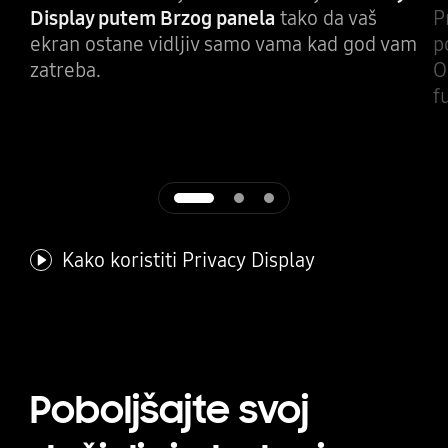
Display putem Brzog panela
tako da vaš
P
ekran ostane vidljiv samo vama kad god vam
p
zatreba.
O
f
Kako koristiti Privacy Display
Kako koristiti Priv
Poboljšajte svoj