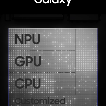
Prilagođeni čip Galaxy S26 Ultra telefona se vidi sa NPU, GPU, CP