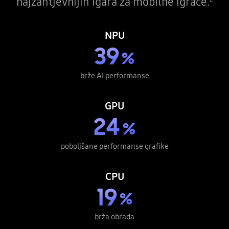
najzahtjevnijih igara za mobilne igrače.
NPU
39
%
brže AI performanse
GPU
24
%
poboljšane performanse grafike
CPU
19
%
brža obrada