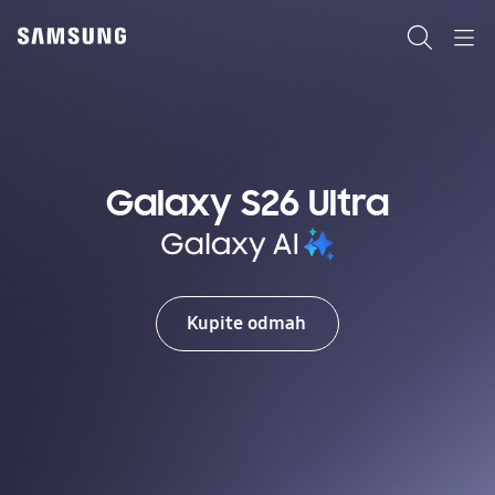
Skip
Skip
to
to
Pretraži
Navigation
content
accessibility
help
Galaxy S26 Ultra
Kupite odmah