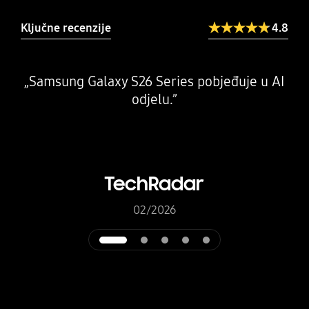
Ključne recenzije
4.8
„Samsung Galaxy S26 Series pobjeđuje u AI
odjelu.”
p
f
po
TechRadar
02/2026