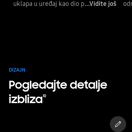
uklapa u uređaj kao dio p
...Vidite još
odr
DIZAJN
Pogledajte detalje
izbliza
10