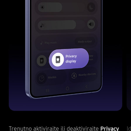
Trenutno aktivirajte ili deaktivirajte
Privacy
I