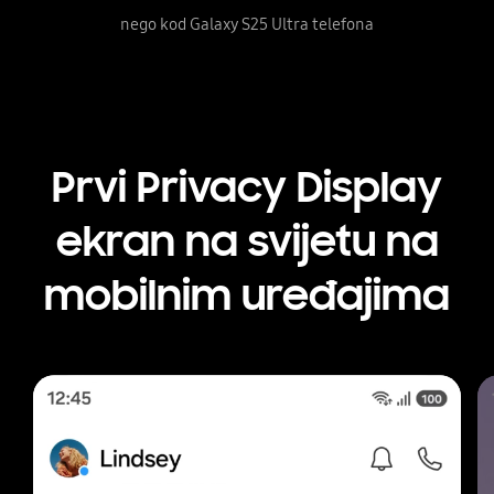
nego kod Galaxy S25 Ultra telefona
Prvi Privacy Display
ekran na svijetu na
mobilnim uređajima
Krupni plan ekrana Galaxy S26 Ultra. Na ekranu se vidi aktiv
Kr