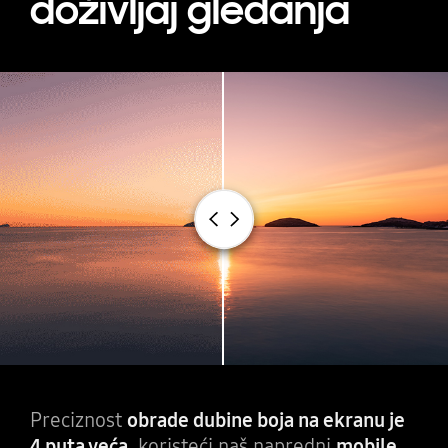
doživljaj gledanja
Poređenje prije i poslije prikazuje efekte ProScaler tehnologije
Pomjerite se lijevo od granice podijeljenog ekrana
Pomjerite se desno od granice p
Preciznost
obrade dubine boja na ekranu je
4 puta veća,
koristeći naš napredni
mobile