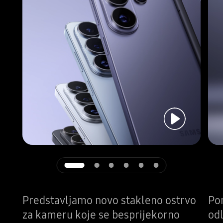
Reprodukuj
Predstavljamo novo stakleno ostrvo
Po
za kameru koje se besprijekorno
odl