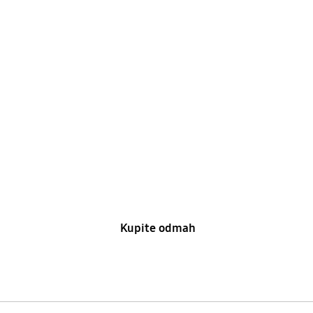
Ecobubble™ mašine za
pranje veša
Kupite odmah