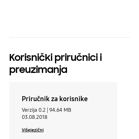
bazaarvoice Certification Label
Korisnički priručnici i
preuzimanja
Priručnik za korisnike
Verzija 0.2 |
94.64 MB
03.08.2018
Višejezični