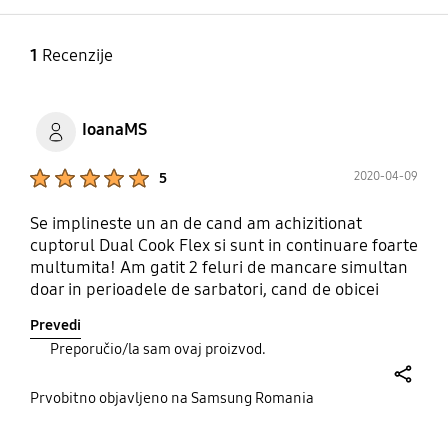
Da
Da
1
Recenzije
Sat
Unutrašnja lampica
Da
40W / 40W
IoanaMS
Product Ratings :
2020-04-09
5
Unutrašnje svjetlo
Svjetlo (svjetiljka)
(Pozicija)
Uključeno/ Isključeno
Se implineste un an de cand am achizitionat
cuptorul Dual Cook Flex si sunt in continuare foarte
Gornji/bočni dio
Da
multumita! Am gatit 2 feluri de mancare simultan
doar in perioadele de sarbatori, cand de obicei
Opcija jezika
mergea cuptorul non-stop (am facut sarmale si
Prevedi
cozonac in acelasi timp), insa ma ajuta foarte mult
Ne
Preporučio/la sam ovaj proizvod.
ca pot deschide usa doar de la jumatate - folosind
aceasta functie la fiecare coacere. Exista multiple
share
moduri de gatit - chiar si de autogatit, pentru cei
Prvobitno objavljeno na Samsung Romania
mai novice in bucatarie.