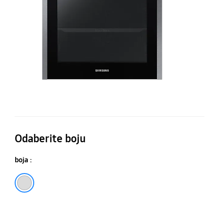
ku
75
Odaberite boju
boja :
Srebrna