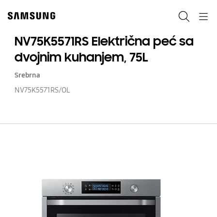
Skip
Skip
to
to
Pretraži
Navigation
content
accessibility
help
NV75K5571RS Električna peć sa
dvojnim kuhanjem, 75L
Srebrna
NV75K5571RS/OL
NV
El
p
s
dv