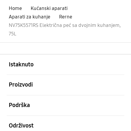
Home
Kućanski aparati
Aparati za kuhanje
Rerne
NV75K5571RS Električna peć sa dvojnim kuhanjem,
75L
Otvori
Footer Navigation
Istaknuto
Otvori
Proizvodi
Otvori
Podrška
Otvori
Održivost