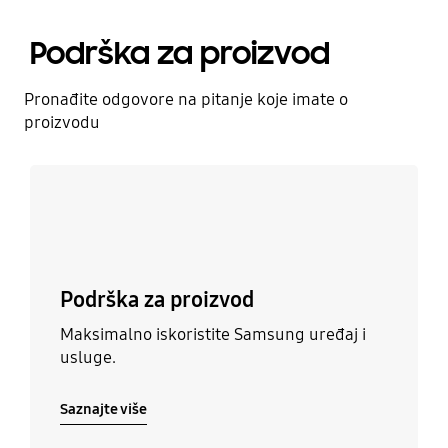
Podrška za proizvod
Pronađite odgovore na pitanje koje imate o
proizvodu
Saznajte više
Podrška za proizvod
Maksimalno iskoristite Samsung uređaj i
usluge.
Saznajte više