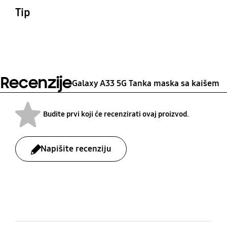
163.84x78.06x11.3 mm
37.8 g
Tip
Tanka maska sa kaišem
Recenzije
Galaxy A33 5G Tanka maska sa kaišem
Budite prvi koji će recenzirati ovaj proizvod.
Napišite recenziju
bazaarvoice Certification Label