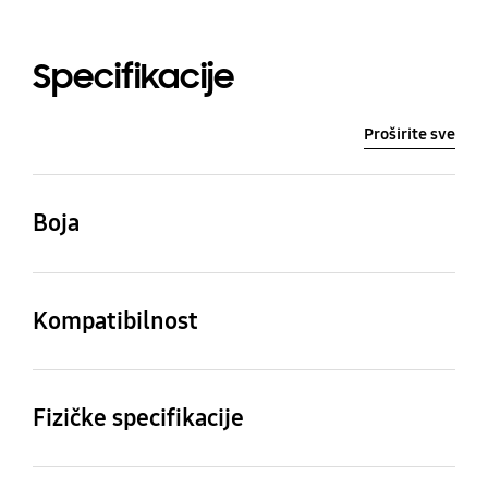
Specifikacije
Proširite sve
Boja
Prozirna
Kompatibilnost
Kompatibilni modeli
Galaxy A33 5G
Fizičke specifikacije
Dimenzije (Š x V x D)
Težina