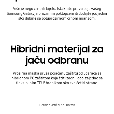
Više je nego crno ili bijelo. Istaknite pravu boju vašeg
Samsung Galaxyja prozirnim poklopcem ili dodajte još jedan
sloj dubine sa poluprozirnom crnom nijansom.
Hibridni materijal za
jaču odbranu
Prozirna maska pruža pojačanu zaštitu od udaraca sa
hibridnom PC zaštitom koja štiti zadnji deo, zajedno sa
fleksibilnim TPU¹ branikom oko sve četiri strane.
1.Termoplastični poliuretan.