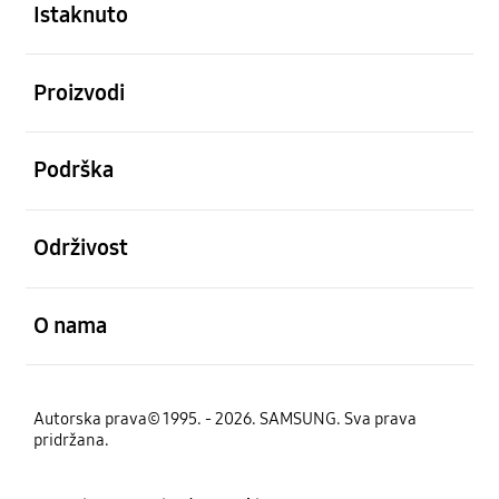
Istaknuto
Otvori
Proizvodi
Otvori
Podrška
Otvori
Održivost
Otvori
O nama
Autorska prava© 1995. - 2026. SAMSUNG. Sva prava
pridržana.