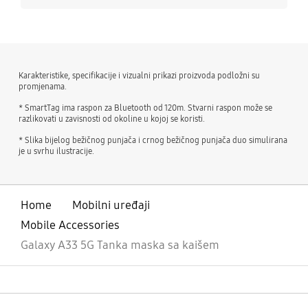
Karakteristike, specifikacije i vizualni prikazi proizvoda podložni su
promjenama.
* SmartTag ima raspon za Bluetooth od 120m. Stvarni raspon može se
razlikovati u zavisnosti od okoline u kojoj se koristi.
* Slika bijelog bežičnog punjača i crnog bežičnog punjača duo simulirana
je u svrhu ilustracije.
Home
Mobilni uređaji
Mobile Accessories
Galaxy A33 5G Tanka maska sa kaišem
Otvori
Footer Navigation