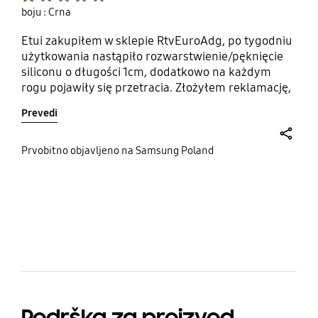
boju : Crna
Etui zakupiłem w sklepie RtvEuroAdg, po tygodniu
użytkowania nastąpiło rozwarstwienie/pęknięcie
siliconu o długości 1cm, dodatkowo na każdym
rogu pojawiły się przetracia. Złożyłem reklamację,
produkt został wysłany do serwisu producenta,
Prevedi
który odrzucił reklamację.
share
Prvobitno objavljeno na Samsung Poland
bazaarvoice Certification Label
Podrška za proizvod