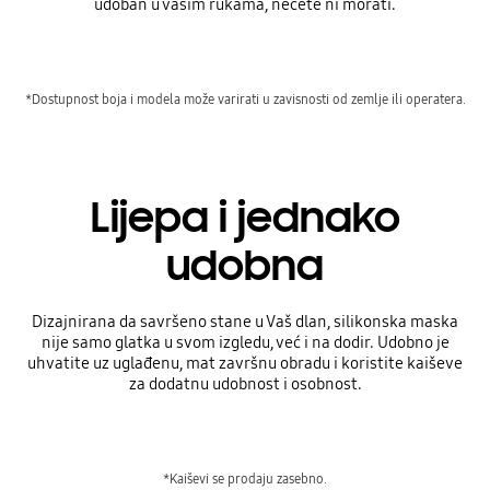
udoban u vašim rukama, nećete ni morati.
*Dostupnost boja i modela može varirati u zavisnosti od zemlje ili operatera.
Lijepa i jednako
udobna
Dizajnirana da savršeno stane u Vaš dlan, silikonska maska
nije samo glatka u svom izgledu, već i na dodir. Udobno je
uhvatite uz uglađenu, mat završnu obradu i koristite kaiševe
za dodatnu udobnost i osobnost.
*Kaiševi se prodaju zasebno.