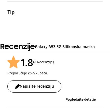
Dimenzije (Š x V x D)
Težina
162.35x78.22x10.75 mm
24.6 g
Tip
Silikonska maska
Recenzije
Galaxy A53 5G Silikonska maska
1.8
(4 Recenzije)
Preporučuje
25
% kupaca.
Napišite recenziju
Pogledajte detalje