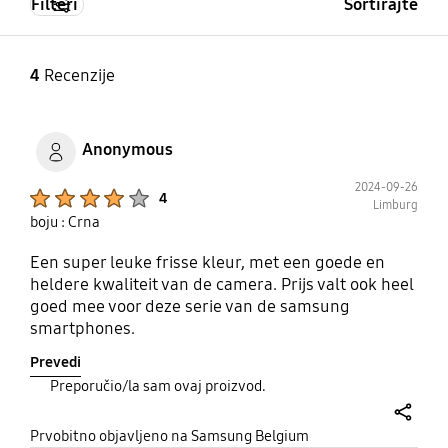
Filteri
Sortirajte
4
Recenzije
Anonymous
2024-09-26
Product Ratings :
4
Limburg
boju : Crna
Een super leuke frisse kleur, met een goede en
heldere kwaliteit van de camera. Prijs valt ook heel
goed mee voor deze serie van de samsung
smartphones.
Prevedi
Preporučio/la sam ovaj proizvod.
share
Prvobitno objavljeno na Samsung Belgium