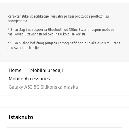
Karakteristike, specifikacije i vizualni prikazi proizvoda podložni su
promjenama.
* SmartTag ima raspon za Bluetooth od 120m. Stvarni raspon može se
razlikovati u zavisnosti od okoline u kojoj se koristi.
* Slika bijelog bežičnog punjača i crnog bežičnog punjača duo simulirana
je u svrhu ilustracije.
Home
Mobilni uređaji
Mobile Accessories
Galaxy A53 5G Silikonska maska
Otvori
Footer Navigation
Istaknuto
Otvori