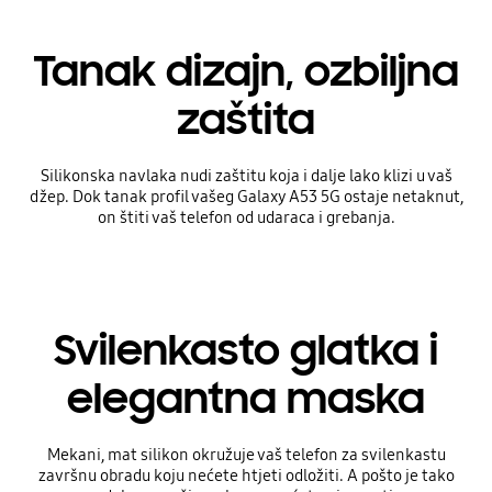
Tanak dizajn, ozbiljna
zaštita
Silikonska navlaka nudi zaštitu koja i dalje lako klizi u vaš
džep. Dok tanak profil vašeg Galaxy A53 5G ostaje netaknut,
on štiti vaš telefon od udaraca i grebanja.
Svilenkasto glatka i
elegantna maska
Mekani, mat silikon okružuje vaš telefon za svilenkastu
završnu obradu koju nećete htjeti odložiti. A pošto je tako