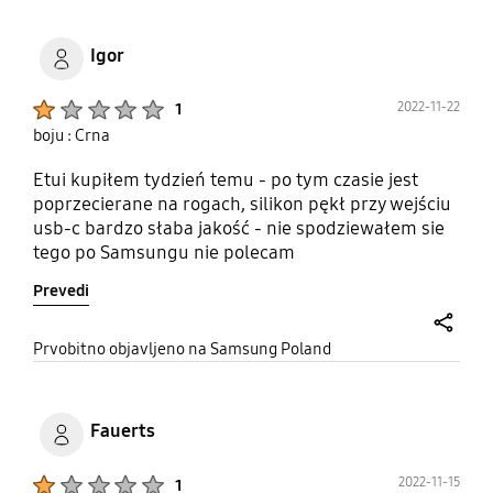
Igor
Product Ratings :
2022-11-22
1
boju : Crna
Etui kupiłem tydzień temu - po tym czasie jest
poprzecierane na rogach, silikon pękł przy wejściu
usb-c bardzo słaba jakość - nie spodziewałem sie
tego po Samsungu nie polecam
Prevedi
share
Prvobitno objavljeno na Samsung Poland
Fauerts
Product Ratings :
2022-11-15
1