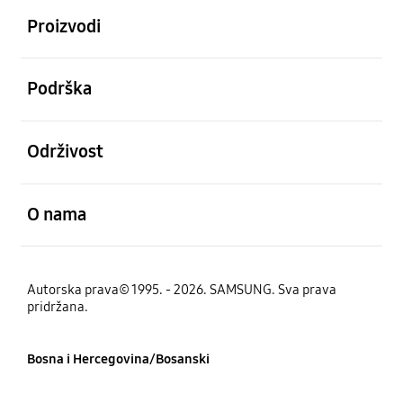
Proizvodi
Otvori
Podrška
Otvori
Održivost
Otvori
O nama
Autorska prava© 1995. - 2026. SAMSUNG. Sva prava
pridržana.
Bosna i Hercegovina/Bosanski