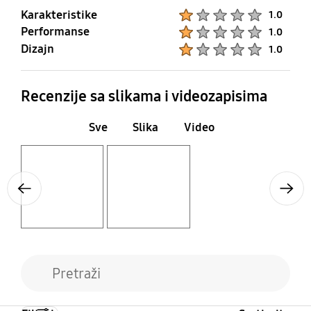
Karakteristike
Product Ratings :
1.0
Performanse
Product Ratings :
1.0
Dizajn
Product Ratings :
1.0
Recenzije sa slikama i videozapisima
Sve
Slika
Video
Layer popup open
Layer popup open
Previous
Next