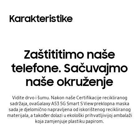
Karakteristike
Zaštititimo naše
telefone. Sačuvajmo
naše okruženje
Vidite drvo i šumu. Nakon naše Certifikacije recikliranog
sadržaja, ovaGalaxy A53 5G Smart S View preklopna maska
sada je djelomično napravljena od iskorištenog recikliranog
materijala, a također dolazi u ekološki prihvatljivijoj ambalaži
koja zamjenjuje plastiku papirom.