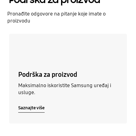
Pronađite odgovore na pitanje koje imate o
proizvodu
Saznajte više
Podrška za proizvod
Maksimalno iskoristite Samsung uređaj i
usluge.
Saznajte više