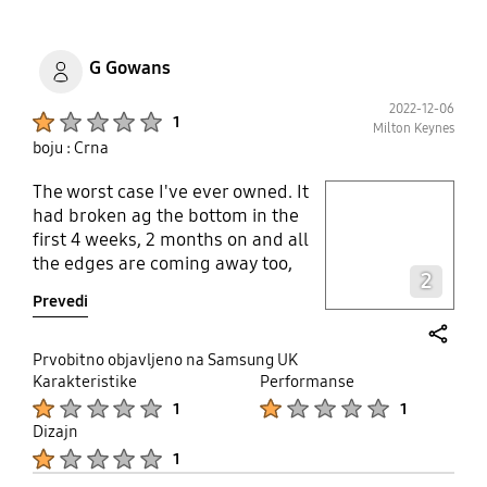
G Gowans
2022-12-06
Product Ratings :
1
Milton Keynes
boju : Crna
The worst case I've ever owned. It
play video
had broken ag the bottom in the
first 4 weeks, 2 months on and all
Layer popup open
the edges are coming away too,
2
meaning it's no longer protecting
Prevedi
my phone very well. Very
disappointed given the price, and
the fact it's a Samsung product.
share
Prvobitno objavljeno na Samsung UK
Karakteristike
Performanse
Product Ratings :
Product Ratings :
1
1
Dizajn
Product Ratings :
1