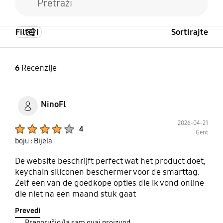
Filteri
Sortirajte
6
Recenzije
NinoFl
2026-04-21
Product Ratings :
4
Gent
boju : Bijela
De website beschrijft perfect wat het product doet,
keychain siliconen beschermer voor de smarttag.
Zelf een van de goedkope opties die ik vond online
die niet na een maand stuk gaat
Prevedi
Preporučio/la sam ovaj proizvod.