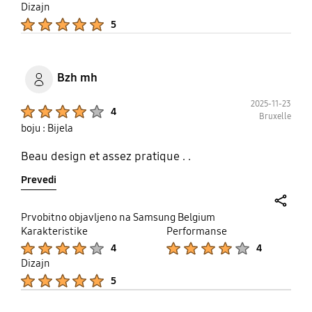
Dizajn
Product Ratings :
5
Bzh mh
2025-11-23
Product Ratings :
4
Bruxelle
boju : Bijela
Beau design et assez pratique . .
Prevedi
share
Prvobitno objavljeno na Samsung Belgium
Karakteristike
Performanse
Product Ratings :
Product Ratings :
4
4
Dizajn
Product Ratings :
5