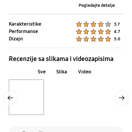
Pogledajte detalje
Karakteristike
Product Ratings :
3.7
Performanse
Product Ratings :
4.7
Dizajn
Product Ratings :
5.0
Recenzije sa slikama i videozapisima
Sve
Slika
Video
Layer popup open
Previous
Next