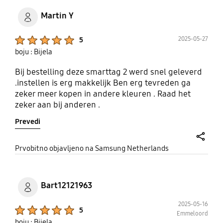
Martin Y
Product Ratings :
2025-05-27
5
boju : Bijela
Bij bestelling deze smarttag 2 werd snel geleverd
.instellen is erg makkelijk Ben erg tevreden ga
zeker meer kopen in andere kleuren . Raad het
zeker aan bij anderen .
Prevedi
share
Prvobitno objavljeno na Samsung Netherlands
Bart12121963
2025-05-16
Product Ratings :
5
Emmeloord
boju : Bijela