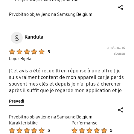
share
Prvobitno objavljeno na Samsung Belgium
Kandula
2026-04-16
Product Ratings :
5
Boussu
boju : Bijela
[Cet avis a été recueilli en réponse à une offre.] je
suis vraiment content de mon appareil car je perds
souvent mes clés et depuis je n'ai plus à chercher
après il suffit que je regarde mon application et je
trouve automatiquement où sont mes clés
Prevedi
share
Prvobitno objavljeno na Samsung Belgium
Karakteristike
Performanse
Product Ratings :
Product Ratings :
5
5