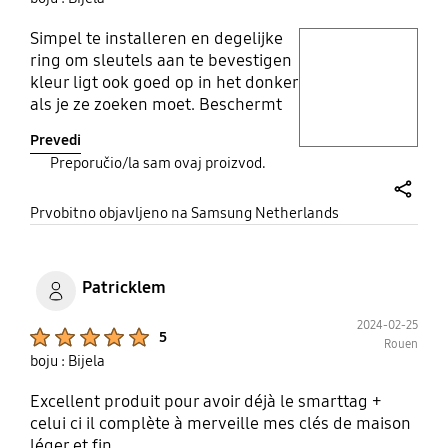
Simpel te installeren en degelijke
play video
ring om sleutels aan te bevestigen
kleur ligt ook goed op in het donker
Layer popup open
als je ze zoeken moet. Beschermt
de tag tegen schade
Prevedi
Preporučio/la sam ovaj proizvod.
share
Prvobitno objavljeno na Samsung Netherlands
Patricklem
2024-02-25
Product Ratings :
5
Rouen
boju : Bijela
Excellent produit pour avoir déjà le smarttag +
celui ci il complète à merveille mes clés de maison
léger et fin ...