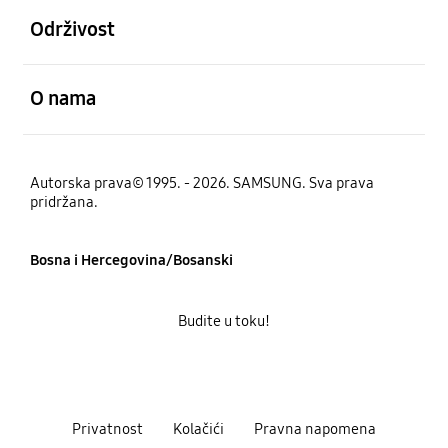
Održivost
Otvori
O nama
Autorska prava© 1995. - 2026. SAMSUNG. Sva prava
pridržana.
Bosna i Hercegovina/Bosanski
Budite u toku!
Privatnost
Kolačići
Pravna napomena