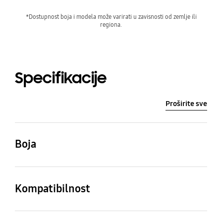
*Dostupnost boja i modela može varirati u zavisnosti od zemlje ili
regiona.
Specifikacije
Proširite sve
Boja
Bijela
Kompatibilnost
Kompatibilni modeli