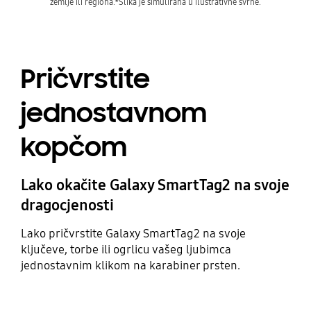
zemlje ili regiona.*Slika je simulirana u ilustrativne svrhe.
Pričvrstite
jednostavnom
kopčom
Lako okačite Galaxy SmartTag2 na svoje
dragocjenosti
Lako pričvrstite Galaxy SmartTag2 na svoje
ključeve, torbe ili ogrlicu vašeg ljubimca
jednostavnim klikom na karabiner prsten.