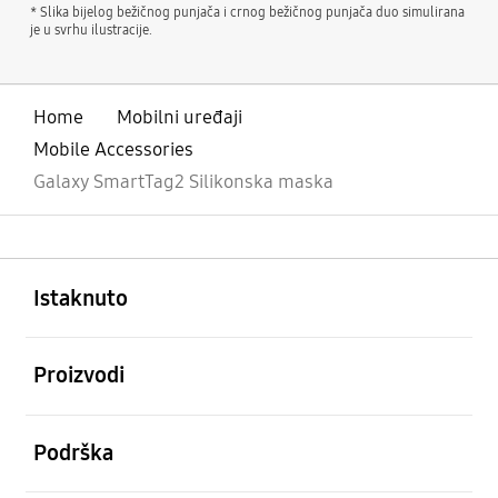
* Slika bijelog bežičnog punjača i crnog bežičnog punjača duo simulirana
je u svrhu ilustracije.
Home
Mobilni uređaji
Mobile Accessories
Galaxy SmartTag2 Silikonska maska
Otvori
Footer Navigation
Istaknuto
Otvori
Proizvodi
Otvori
Podrška
Otvori