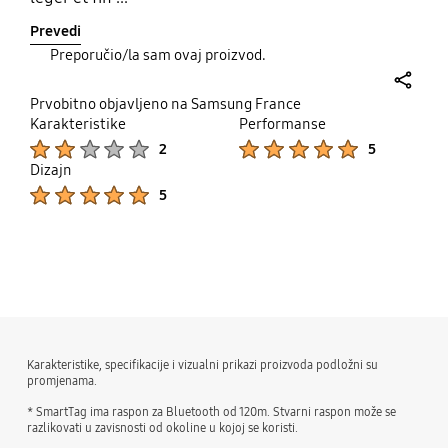
Prevedi
Preporučio/la sam ovaj proizvod.
share
Prvobitno objavljeno na Samsung France
Karakteristike
Performanse
Product Ratings :
Product Ratings :
2
5
Dizajn
Product Ratings :
5
bazaarvoice Certification Label
Karakteristike, specifikacije i vizualni prikazi proizvoda podložni su
promjenama.
* SmartTag ima raspon za Bluetooth od 120m. Stvarni raspon može se
razlikovati u zavisnosti od okoline u kojoj se koristi.