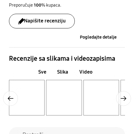
Preporučuje
100
% kupaca.
Napišite recenziju
Pogledajte detalje
Recenzije sa slikama i videozapisima
Sve
Slika
Video
Layer popup open
Layer popup open
Layer popup open
Layer popup open
Previous
Next