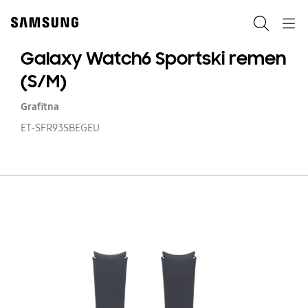
Skip
Skip
to
to
Pretraži
Navigation
content
accessibility
help
Galaxy Watch6 Sportski remen
(S/M)
Grafitna
ET-SFR93SBEGEU
Ga
W
Sp
r
(S