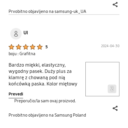
share
Prvobitno objavljeno na samsung-uk_UA
UI
Product Ratings :
2024-04-30
5
boju : Grafitna
Bardzo miękki, elastyczny,
play video
wygodny pasek. Duży plus za
klamrę z chowaną pod nią
Layer popup open
końcówką paska. Kolor miętowy
2
delikatny, pastelowy. Wszystko na
Prevedi
TAK!!! Już się zastanawiam nad
Preporučio/la sam ovaj proizvod.
innym kolorem na wymianę.
share
Prvobitno objavljeno na Samsung Poland