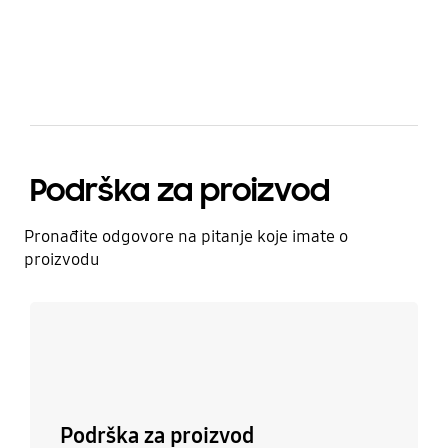
bazaarvoice Certification Label
Podrška za proizvod
Pronađite odgovore na pitanje koje imate o
proizvodu
Saznajte više
Podrška za proizvod