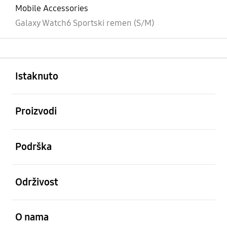
Mobile Accessories
Galaxy Watch6 Sportski remen (S/M)
Otvori
Footer Navigation
Istaknuto
Otvori
Proizvodi
Otvori
Podrška
Otvori
Održivost
Otvori
O nama