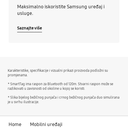
Maksimalno iskoristite Samsung uređaj i
usluge.
Saznajte više
Karakteristike, specifikacije i vizualni prikazi proizvoda podložni su
promjenama.
* SmartTag ima raspon za Bluetooth od 120m. Stvarni raspon može se
razlikovati u zavisnosti od okoline u kojoj se koristi.
* Slika bijelog bežičnog punjača i crnog bežičnog punjača duo simulirana
je u svrhu ilustracije.
Home
Mobilni uređaji