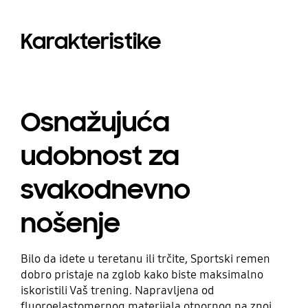
Karakteristike
Osnažujuća
udobnost za
svakodnevno
nošenje
Bilo da idete u teretanu ili trčite, Sportski remen
dobro pristaje na zglob kako biste maksimalno
iskoristili Vaš trening. Napravljena od
fluoroelastomernog materijala otpornog na znoj,