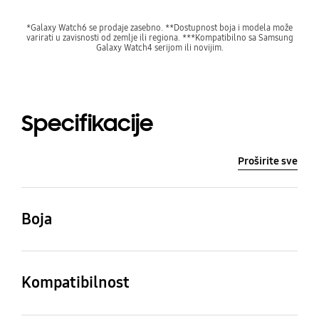
*Galaxy Watch6 se prodaje zasebno. **Dostupnost boja i modela može
varirati u zavisnosti od zemlje ili regiona. ***Kompatibilno sa Samsung
Galaxy Watch4 serijom ili novijim.
Specifikacije
Proširite sve
Boja
GRAFITNA
Kompatibilnost
Kompatibilni modeli