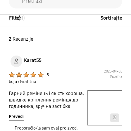
Filteri
Sortirajte
2
Recenzije
Karat55
2025-04-05
Product Ratings :
5
Україна
boju : Grafitna
Гарний ремінець і якість хороша,
play video
швидке кріплення ремінця до
годинника, зручна застібка.
Layer popup open
Prevedi
2
Preporučio/la sam ovaj proizvod.