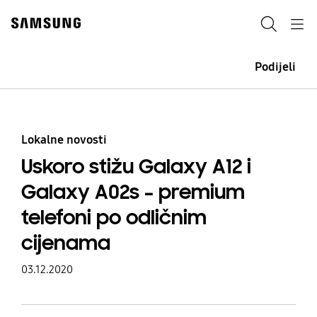
Skip
Skip
to
to
Pretraži
Navigation
content
accessibility
help
Podijeli
Lokalne novosti
Uskoro stižu Galaxy A12 i
Galaxy A02s – premium
telefoni po odličnim
cijenama
03.12.2020