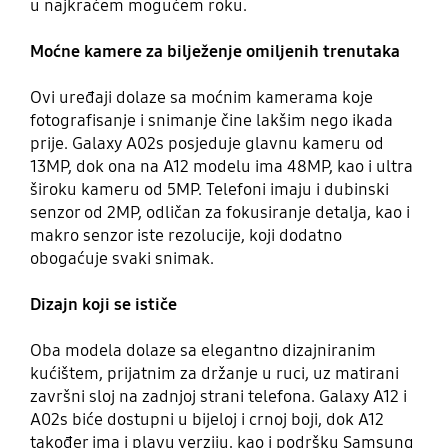
u najkraćem mogućem roku.
Moćne kamere za bilježenje omiljenih trenutaka
Ovi uređaji dolaze sa moćnim kamerama koje
fotografisanje i snimanje čine lakšim nego ikada
prije. Galaxy A02s posjeduje glavnu kameru od
13MP, dok ona na A12 modelu ima 48MP, kao i ultra
široku kameru od 5MP. Telefoni imaju i dubinski
senzor od 2MP, odličan za fokusiranje detalja, kao i
makro senzor iste rezolucije, koji dodatno
obogaćuje svaki snimak.
Dizajn koji se ističe
Oba modela dolaze sa elegantno dizajniranim
kućištem, prijatnim za držanje u ruci, uz matirani
završni sloj na zadnjoj strani telefona. Galaxy A12 i
A02s biće dostupni u bijeloj i crnoj boji, dok A12
također ima i plavu verziju, kao i podršku Samsung