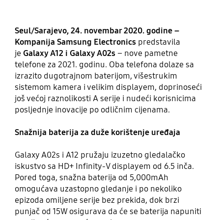
Seul/Sarajevo, 24. novembar 2020. godine –
Kompanija Samsung Electronics
predstavila
je
Galaxy A12 i Galaxy A02s
– nove pametne
telefone za 2021. godinu. Oba telefona dolaze sa
izrazito dugotrajnom baterijom, višestrukim
sistemom kamera i velikim displayem, doprinoseći
još većoj raznolikosti A serije i nudeći korisnicima
posljednje inovacije po odličnim cijenama.
Snažnija baterija za duže korištenje uređaja
Galaxy A02s i A12 pružaju izuzetno gledalačko
iskustvo sa HD+ Infinity-V displayem od 6.5 inča.
Pored toga, snažna baterija od 5,000mAh
omogućava uzastopno gledanje i po nekoliko
epizoda omiljene serije bez prekida, dok brzi
punjač od 15W osigurava da će se baterija napuniti