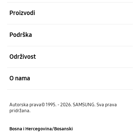
Otvori
Proizvodi
Otvori
Podrška
Otvori
Održivost
Otvori
O nama
Autorska prava© 1995. - 2026. SAMSUNG. Sva prava
pridržana.
Bosna i Hercegovina/Bosanski