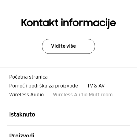
Kontakt informacije
Vidite više
Početna stranica
Pomoć i podrška za proizvode
TV & AV
Wireless Audio
Wireless Audio Multiroom
Otvori
Footer Navigation
Istaknuto
Otvori
Proizvodi