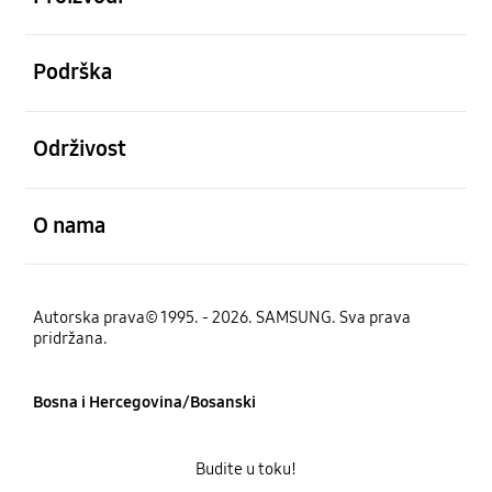
Otvori
Podrška
Otvori
Održivost
Otvori
O nama
Autorska prava© 1995. - 2026. SAMSUNG. Sva prava
pridržana.
Bosna i Hercegovina/Bosanski
Budite u toku!