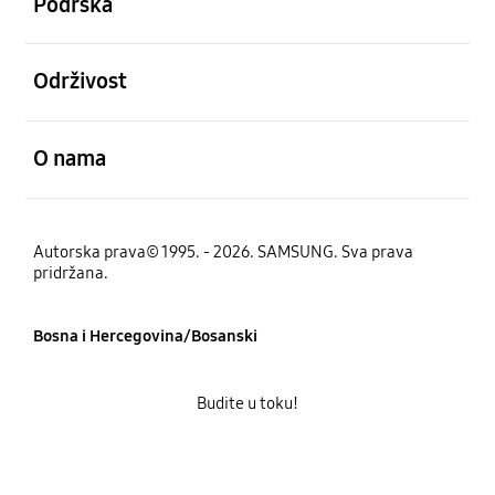
Podrška
Otvori
Održivost
Otvori
O nama
Autorska prava© 1995. - 2026. SAMSUNG. Sva prava
pridržana.
Bosna i Hercegovina/Bosanski
Budite u toku!