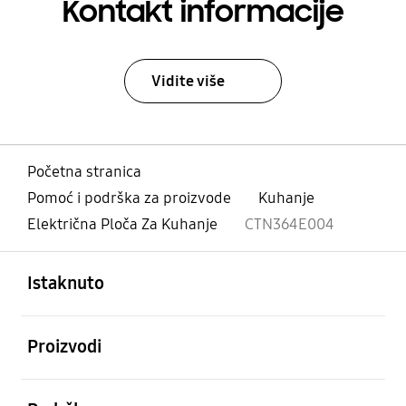
Kontakt informacije
Vidite više
Početna stranica
Pomoć i podrška za proizvode
Kuhanje
Električna Ploča Za Kuhanje
CTN364E004
Otvori
Footer Navigation
Istaknuto
Otvori
Proizvodi
Otvori