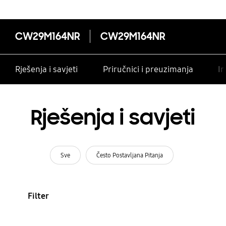
CW29M164NR
CW29M164NR
Rješenja i savjeti
Priručnici i preuzimanja
In
Rješenja i savjeti
Sve
Često Postavljana Pitanja
Filter