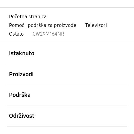
Početna stranica
Pomoć i podrška za proizvode
Televizori
Ostalo
CW29M164NR
Otvori
Footer Navigation
Istaknuto
Otvori
Proizvodi
Otvori
Podrška
Otvori
Održivost
Otvori