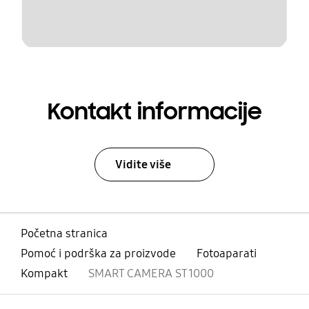
Kontakt informacije
Vidite više
Početna stranica
Pomoć i podrška za proizvode
Fotoaparati
Kompakt
SMART CAMERA ST1000
Otvori
Footer Navigation