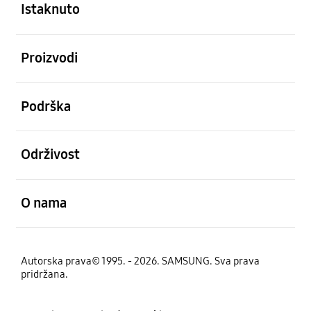
Istaknuto
Otvori
Proizvodi
Otvori
Podrška
Otvori
Održivost
Otvori
O nama
Autorska prava© 1995. - 2026. SAMSUNG. Sva prava
pridržana.