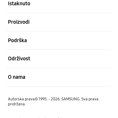
Istaknuto
Otvori
Proizvodi
Otvori
Podrška
Otvori
Održivost
Otvori
O nama
Autorska prava© 1995. - 2026. SAMSUNG. Sva prava
pridržana.