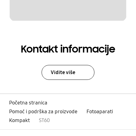
Kontakt informacije
Vidite više
Početna stranica
Pomoć i podrška za proizvode
Fotoaparati
Kompakt
ST60
Otvori
Footer Navigation