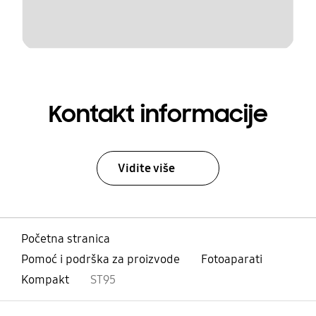
Kontakt informacije
Vidite više
Početna stranica
Pomoć i podrška za proizvode
Fotoaparati
Kompakt
ST95
Otvori
Footer Navigation