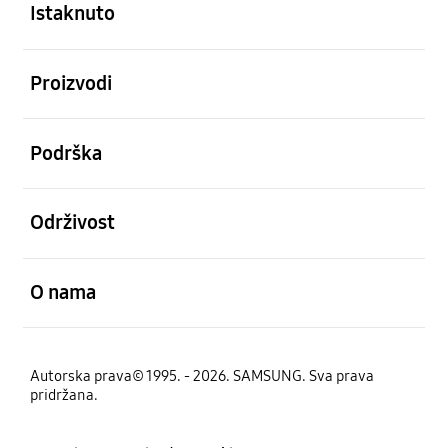
Istaknuto
Otvori
Proizvodi
Otvori
Podrška
Otvori
Održivost
Otvori
O nama
Autorska prava© 1995. - 2026. SAMSUNG. Sva prava
pridržana.