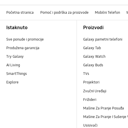
Početna stranica
Pomoć i podrška za proizvode
Mobilni Telefon
Footer Navigation
Istaknuto
Proizvodi
Sve ponude i promocije
Galaxy pametni telefoni
Produžena garancija
Galaxy Tab
Try Galaxy
Galaxy Watch
AI Living
Galaxy Buds
SmartThings
TVs
Explore
Projektori
ZvučnI Uređaji
Frižideri
Mašine Za Pranje Posuđa
Mašine Za Pranje I Sušenje
Usisivači