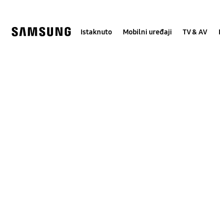
Skip
Skip
to
to
content
accessibility
help
Istaknuto
Mobilni uređaji
TV & AV