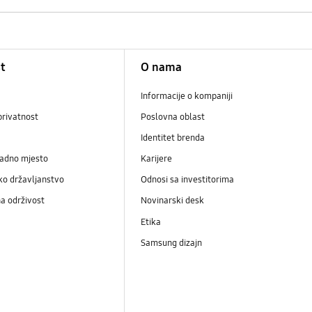
t
O nama
Informacije o kompaniji
privatnost
Poslovna oblast
Identitet brenda
radno mjesto
Karijere
ko državljanstvo
Odnosi sa investitorima
a održivost
Novinarski desk
Etika
Samsung dizajn