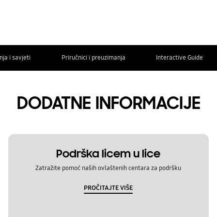
ja i savjeti
Priručnici i preuzimanja
Interactive Guide
DODATNE INFORMACIJE
Podrška licem u lice
Zatražite pomoć naših ovlaštenih centara za podršku
PROČITAJTE VIŠE