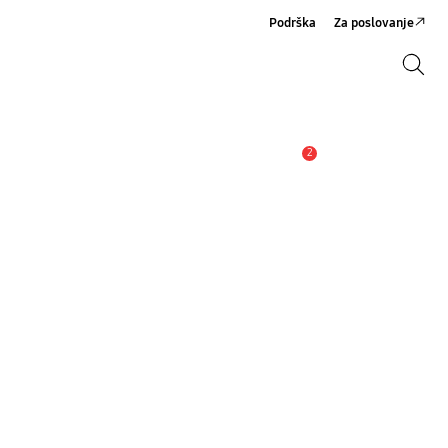
Podrška
Za poslovanje
Pretraži
Pretraži
2
Obavijest