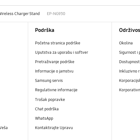
Wireless Charger Stand
EP-NG930
Podrška
Održivos
Početna stranica podrške
Okolina
Uputstva za uporabu i softver
Sigurnost i 
Pretraživanje podrške
Dostupnost
Informacije o jamstvu
Inkluzivno 
Samsung servis
Korporacijs
Regulativne informacije
Korporativn
Trošak popravke
Chat podrška
WhatsApp
 Veša
Kontaktirajte Upravu